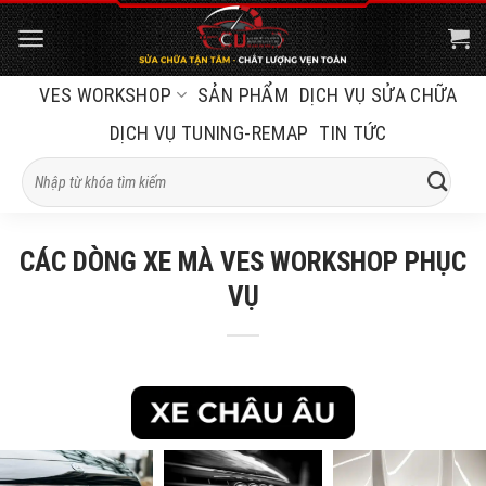
Bỏ
qua
nội
VES WORKSHOP
SẢN PHẨM
DỊCH VỤ SỬA CHỮA
dung
DỊCH VỤ TUNING-REMAP
TIN TỨC
Tìm
kiếm:
CÁC DÒNG XE MÀ VES WORKSHOP PHỤC
VỤ