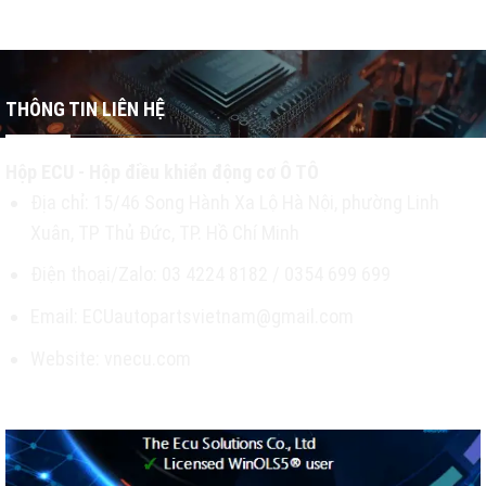
THÔNG TIN LIÊN HỆ
Hộp ECU - Hộp điều khiển động cơ Ô TÔ
Địa chỉ: 15/46 Song Hành Xa Lộ Hà Nội, phường Linh
Xuân, TP Thủ Đức, TP. Hồ Chí Minh
Điện thoại/Zalo: 03 4224 8182 / 0354 699 699
Email: ECUautopartsvietnam@gmail.com
Website: vnecu.com