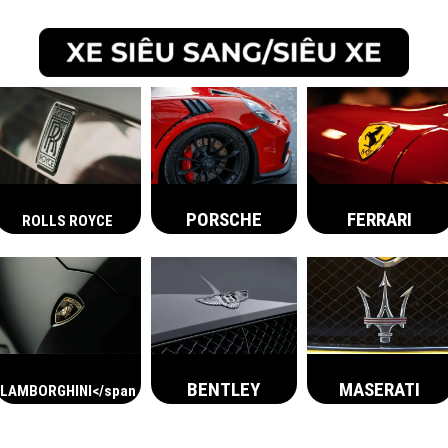
FERRARI
PORSCHE
ROLLS ROYCE
BENTLEY
MASERATI
LAMBORGHINI</span