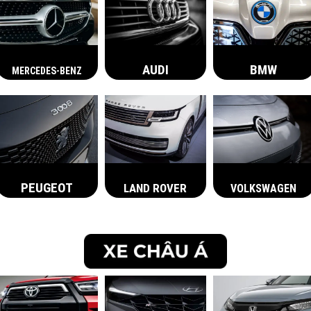
BMW
AUDI
MERCEDES-BENZ
PEUGEOT
LAND ROVER
VOLKSWAGEN