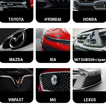
TOYOTA
HYUNDAI
HONDA
MAZDA
KIA
MITSUBISHI</span
MG
LEXUS
VINFAST