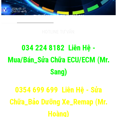
TƯ VẤN & HỖ TRỢ KHÁCH
HOTLINE TƯ VẤN:
034 224 8182
Liên Hệ -
Mua/Bán_Sửa Chữa ECU/ECM (Mr.
Sang)
0354 699 699
Liên Hệ - Sửa
Chữa_Bảo Dưỡng Xe_Remap (Mr.
Hoàng)