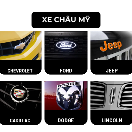
FORD
JEEP
CHEVROLET
DODGE
LINCOLN
CADILLAC