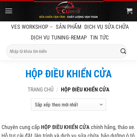
Bỏ
qua
nội
VES WORKSHOP
SẢN PHẨM
DỊCH VỤ SỬA CHỮA
dung
DỊCH VỤ TUNING-REMAP
TIN TỨC
Tìm
kiếm:
HỘP ĐIỀU KHIỂN CỬA
TRANG CHỦ
/
HỘP ĐIỀU KHIỂN CỬA
Chuyên cung cấp
HỘP ĐIỀU KHIỂN CỬA
chính hãng, tháo xe.
Hỗ trợ cài đặt, lập trình và dịch vụ sửa chữa, bảo dưỡng ô tô