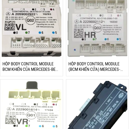
HỘP BODY CONTROL MODULE
HỘP BODY CONTROL MODULE
BCM KHIỂN CỦA MERCEDES-BENZ
(BCM KHIỂN CỬA) MERCEDES-
W205
BENZ W205