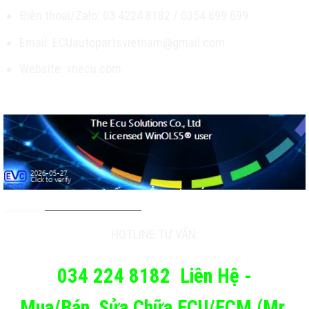
Điện thoại/Zalo: 03 4224 8182 / 0354 699 699
Email: ECUautopartsvietnam@gmail.com
Website: vnecu.com
TƯ VẤN & HỖ TRỢ KHÁCH
HOTLINE TƯ VẤN:
034 224 8182
Liên Hệ -
Mua/Bán_Sửa Chữa ECU/ECM (Mr.