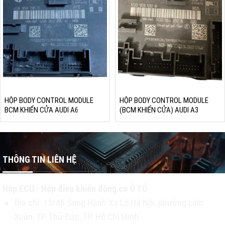
HỘP BODY CONTROL MODULE
HỘP BODY CONTROL MODULE
BCM KHIỂN CỬA AUDI A6
(BCM KHIỂN CỬA) AUDI A3
THÔNG TIN LIÊN HỆ
Hộp ECU - Hộp điều khiển động cơ Ô TÔ
Địa chỉ: 15/46 Song Hành Xa Lộ Hà Nội, phường Linh
Xuân, TP Thủ Đức, TP. Hồ Chí Minh