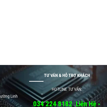
TƯ VẤN & HỖ TRỢ KHÁCH
HOTLINE TƯ VẤN:
hường Linh
034 224 8182
Liên Hệ -