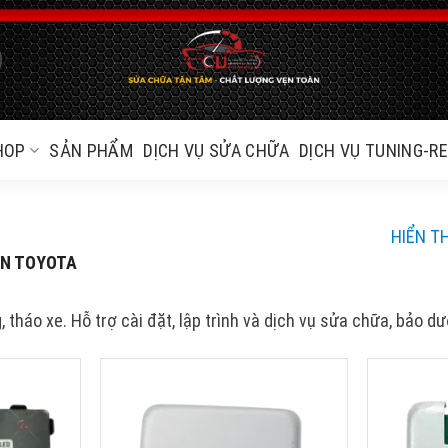
HOP
SẢN PHẨM
DỊCH VỤ SỬA CHỮA
DỊCH VỤ TUNING-R
HIỂN T
ÈN TOYOTA
, tháo xe. Hỗ trợ cài đặt, lập trình và dịch vụ sửa chữa, bảo d
CONTROL
HỘP HEADLIGHT LED CONTROL
HỘP HEAD
UNIT TOYOTA LEXUS NX
UNIT TOY