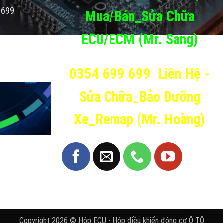
 699
Mua/Bán_Sửa Chữa
ECU/ECM (Mr. Sang)
0354 699 699
Liên Hệ -
Sửa Chữa_Bảo Dưỡng
Xe_Remap (Mr. Hoàng)
Copyright 2026 © Hộp ECU - Hộp điều khiển động cơ Ô TÔ