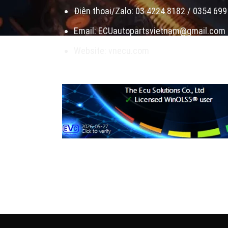
Điện thoại/Zalo: 03 4224 8182 / 0354 699
Email: ECUautopartsvietnam@gmail.com
Website: vnecu.com