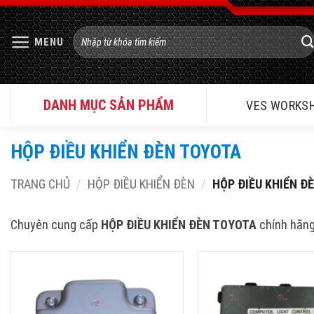
Bỏ
qua
Tìm
MENU
nội
kiếm:
dung
DANH MỤC SẢN PHẨM
VES WORKS
HỘP ĐIỀU KHIỂN ĐÈN TOYOTA
TRANG CHỦ
/
HỘP ĐIỀU KHIỂN ĐÈN
/
HỘP ĐIỀU KHIỂN Đ
Chuyên cung cấp
HỘP ĐIỀU KHIỂN ĐÈN TOYOTA
chính hãng
HỘP HEADLIGHT LED CONTROL
HỘP HEADLIGHT LED 
UNIT TOYOTA
UNIT TOYOTA RAV4