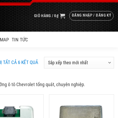
ĐĂNG NHẬP / ĐĂNG KÝ
GIỎ HÀNG /
0
₫
EMAP
TIN TỨC
ĐÃ
HỊ TẤT CẢ 6 KẾT QUẢ
SẮP
XẾP
THEO
ưỡng ô tô Chevrolet tổng quát, chuyên nghiệp.
MỚI
NHẤT
LIGHT LED CONTROL
HỘP HEADLIGHT LED CONTROL
OTA
UNIT TOYOTA LEXUS LS500