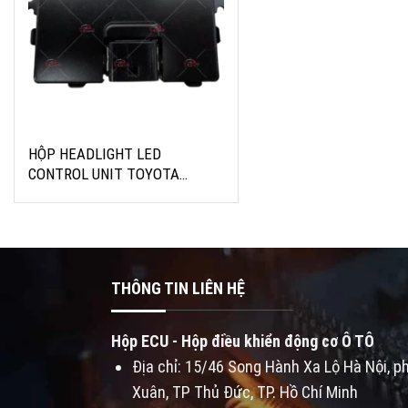
85967-33050
000974-0370
HỘP HEADLIGHT LED
CONTROL UNIT TOYOTA
Long
CAMRY
Mô
tả
sản
phẩm
THÔNG TIN LIÊN HỆ
Hộp ECU - Hộp điều khiển động cơ Ô TÔ
Địa chỉ: 15/46 Song Hành Xa Lộ Hà Nội, p
Xuân, TP Thủ Đức, TP. Hồ Chí Minh