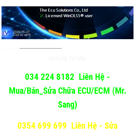
TƯ VẤN & HỖ TRỢ KHÁCH
HOTLINE TƯ VẤN:
034 224 8182
Liên Hệ -
Mua/Bán_Sửa Chữa ECU/ECM (Mr.
Sang)
0354 699 699
Liên Hệ - Sửa