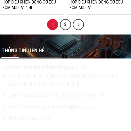
HỘP ĐIỀU KHIỂN ĐỘNG CƠ ECU
HỘP ĐIỀU KHIỂN ĐỘNG CƠ ECU
ECM AUDI A1 1.4L
ECM AUDI A1
1
2
THÔNG TIN LIÊN HỆ
Hộp ECU - Hộp điều khiển động cơ Ô TÔ
Địa chỉ: 15/46 Song Hành Xa Lộ Hà Nội, phường Linh
Xuân, TP Thủ Đức, TP. Hồ Chí Minh
Điện thoại/Zalo: 03 4224 8182 / 0354 699 699
Email: ECUautopartsvietnam@gmail.com
Website: vnecu.com