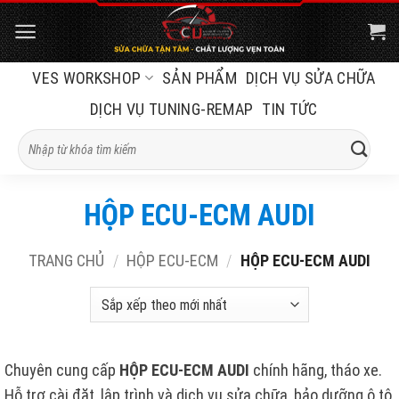
Bỏ
qua
nội
VES WORKSHOP
SẢN PHẨM
DỊCH VỤ SỬA CHỮA
dung
DỊCH VỤ TUNING-REMAP
TIN TỨC
Tìm
kiếm:
HỘP ECU-ECM AUDI
TRANG CHỦ
/
HỘP ECU-ECM
/
HỘP ECU-ECM AUDI
Chuyên cung cấp
HỘP
ECU-ECM AUDI
chính hãng, tháo xe.
Hỗ trợ cài đặt, lập trình và dịch vụ sửa chữa, bảo dưỡng ô tô