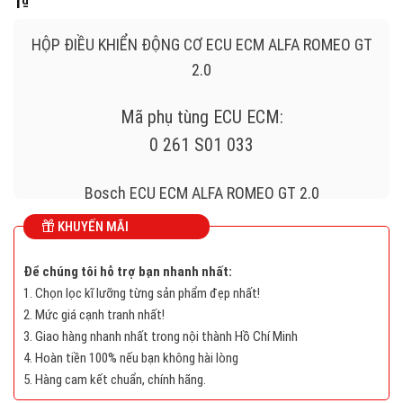
1
₫
HỘP ĐIỀU KHIỂN ĐỘNG CƠ ECU ECM ALFA ROMEO GT
2.0
Mã phụ tùng ECU ECM:
0 261 S01 033
Bosch ECU ECM ALFA ROMEO GT 2.0
KHUYẾN MÃI
0261S01033 , 0 261 S01 033
Để chúng tôi hỗ trợ bạn nhanh nhất:
00551899410 , 0 055 189 941 0
1. Chọn lọc kĩ lưỡng từng sản phẩm đẹp nhất!
2. Mức giá cạnh tranh nhất!
MED7.1.1
3. Giao hàng nhanh nhất trong nội thành Hồ Chí Minh
4. Hoàn tiền 100% nếu bạn không hài lòng
5. Hàng cam kết chuẩn, chính hãng.