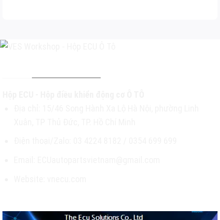
THÔNG TIN LIÊN HỆ
Hộp ECU - Hộp điều khiển động cơ Ô TÔ
Địa chỉ: 15/46 Song Hành Xa Lộ Hà Nội, phường Linh
Xuân, TP Thủ Đức, TP. Hồ Chí Minh
Điện thoại/Zalo: 03 4224 8182 / 0354 699 699
Email: ECUautopartsvietnam@gmail.com
Website: vnecu.com