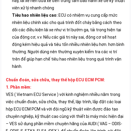
này, lái xe nên đưa xe đến trung tâm bảo hành xe để kỹ thuật
viên xử lý nhanh chóng
Tiêu hao nhiên liệu cao:
ECU có nhiệm vụ cung cấp mức
nhiên liệu chính xác cho quá trình đốt cháy bằng cách theo
dõi các điều kiện lái xe như vị trí bướm ga, tải trọng hiện tại
của động cơ, v.v. Nếu các giá trị này sai, động cơ sẽ hoạt
động kém hiệu quả và tiêu tốn nhiều nhiên liệu hơn. hơn bình
thường. Người dùng nên thường xuyên kiểm tra các vị trí
trên để giúp hạn chế tiêu hao nhiên liệu trong quá trình vận
hành.
Chuẩn đoán, sửa chữa, thay thế hộp ECU ECM PCM:
1. Phần mềm:
VES ( Vietnam ECU Service ) với kinh nghiệm nhiều năm trong
việc chuẩn đoán, sửa chữa, thay thế, lập trình, lắp đặt các loại
hộp ECU ECM PCM và với đội ngũ kỹ thuật viên được đào tạo
chuyên nghiệp, kỹ thuật cao cùng với thiết bị máy móc hiện đại
– VES sử dụng phần mềm chuyên hãng của AUDI ( VAG – ODIS-
E, ODIS-S, ETKA, ELSA, iDEX ) để chuẩn đoán, lập trình, cài đặt