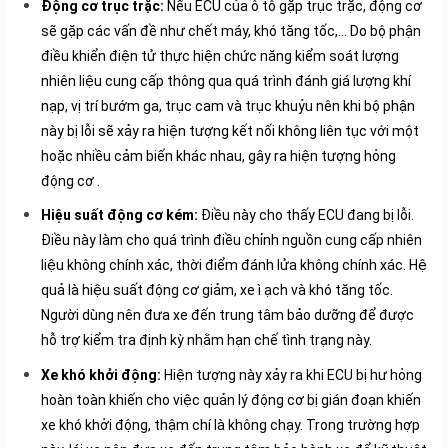
Động cơ trục trặc:
Nếu ECU của ô tô gặp trục trặc, động cơ
sẽ gặp các vấn đề như chết máy, khó tăng tốc,… Do bộ phận
điều khiển điện tử thực hiện chức năng kiểm soát lượng
nhiên liệu cung cấp thông qua quá trình đánh giá lượng khí
nạp, vị trí bướm ga, trục cam và trục khuỷu nên khi bộ phận
này bị lỗi sẽ xảy ra hiện tượng kết nối không liên tục với một
hoặc nhiều cảm biến khác nhau, gây ra hiện tượng hỏng
động cơ .
Hiệu suất động cơ kém:
Điều này cho thấy ECU đang bị lỗi.
Điều này làm cho quá trình điều chỉnh nguồn cung cấp nhiên
liệu không chính xác, thời điểm đánh lửa không chính xác. Hệ
quả là hiệu suất động cơ giảm, xe ì ạch và khó tăng tốc.
Người dùng nên đưa xe đến trung tâm bảo dưỡng để được
hỗ trợ kiểm tra định kỳ nhằm hạn chế tình trạng này.
Xe khó khởi động:
Hiện tượng này xảy ra khi ECU bị hư hỏng
hoàn toàn khiến cho việc quản lý động cơ bị gián đoạn khiến
xe khó khởi động, thậm chí là không chạy. Trong trường hợp