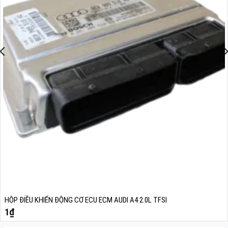
HỘP ĐIỀU KHIỂN ĐỘNG CƠ ECU ECM AUDI A4 2.0L TFSI
1
₫