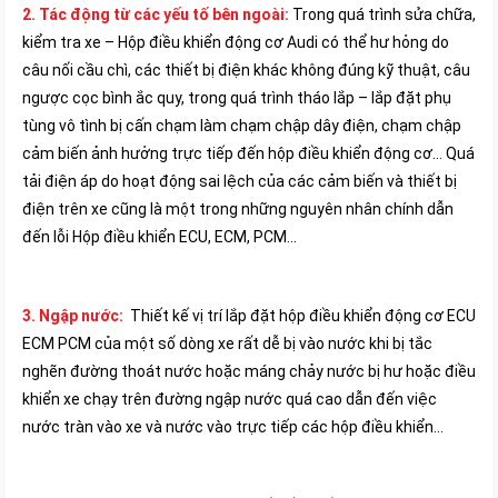
2. Tác động từ các yếu tố bên ngoài:
Trong quá trình sửa chữa,
kiểm tra xe – Hộp điều khiển động cơ Audi có thể hư hỏng do
câu nối cầu chì, các thiết bị điện khác không đúng kỹ thuật, câu
ngược cọc bình ắc quy, trong quá trình tháo lắp – lắp đặt phụ
tùng vô tình bị cấn chạm làm chạm chập dây điện, chạm chập
cảm biến ảnh hưởng trực tiếp đến hộp điều khiển động cơ… Quá
tải điện áp do hoạt động sai lệch của các cảm biến và thiết bị
điện trên xe cũng là một trong những nguyên nhân chính dẫn
đến lỗi Hộp điều khiển ECU, ECM, PCM…
3. Ngập nước:
Thiết kế vị trí lắp đặt hộp điều khiển động cơ ECU
ECM PCM của một số dòng xe rất dễ bị vào nước khi bị tắc
nghẽn đường thoát nước hoặc máng chảy nước bị hư hoặc điều
khiển xe chạy trên đường ngập nước quá cao dẫn đến việc
nước tràn vào xe và nước vào trực tiếp các hộp điều khiển…