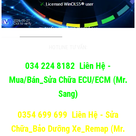
TƯ VẤN & HỖ TRỢ KHÁCH
HOTLINE TƯ VẤN:
034 224 8182
Liên Hệ -
Mua/Bán_Sửa Chữa ECU/ECM (Mr.
Sang)
0354 699 699
Liên Hệ - Sửa
Chữa_Bảo Dưỡng Xe_Remap (Mr.