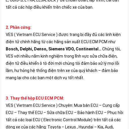
tất cả các hộp điều khiển trên chiếc xe của bạn.
2. Phần cứng:
VES ( Vietnam ECU Service ) được trang bị đầy đủ các linh kiện
điện tử chính hãng từ các hãng sản xuất ECU ECM PCM như
Bosch, Delphi, Denso, Siemens VDO, Continental…
Chúng tôi,
VES với nhiều năm kinh nghiệm trong lĩnh vực sửa chữa điện,
điện tử điều khiển ô tô đời mới chúng tôi đảm bảo xử lý mọi lỗi
lầm, hư hỏng hệ thống điện trên xe của quý khách – đảm bảo
mang lại cho các bạn một dịch vụ tốt nhất.
3. Thay thế hộp ECU ECM PCM:
VES ( Vietnam ECU Service ) Chuyên: Mua bán ECU – Cung cấp
ECU – Thay thế ECU – Sửa chữa ECU – Bảo hành ECU – Phục hồi
tất cả các loại ECU ( Electronic Control Module) trên tất cả các
dòng xe của các hãng: Toyota – Lexus , Hyundai – Kia, Audi,