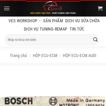
Bỏ
qua
nội
VES WORKSHOP
SẢN PHẨM
DỊCH VỤ SỬA CHỮA
dung
DỊCH VỤ TUNING-REMAP
TIN TỨC
Tìm
kiếm:
Trang chủ
/
HỘP ECU-ECM
/
HỘP ECU-ECM AUDI