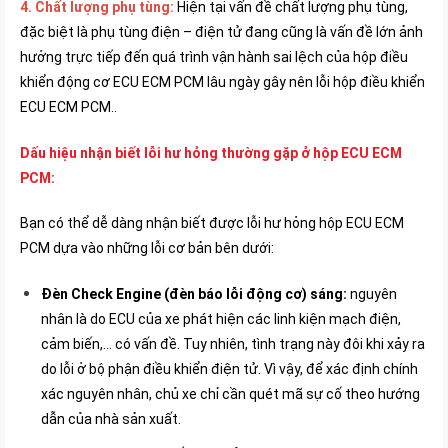
4. Chất lượng phụ tùng:
Hiện tại vấn đề chất lượng phụ tùng,
đặc biệt là phụ tùng điện – điện tử đang cũng là vấn đề lớn ảnh
hưởng trực tiếp đến quá trình vận hành sai lệch của hộp điều
khiển động cơ ECU ECM PCM lâu ngày gây nên lỗi hộp điều khiển
ECU ECM PCM..
Dấu hiệu nhận biết lỗi hư hỏng thường gặp ở hộp ECU ECM
PCM:
Bạn có thể dễ dàng nhận biết được lỗi hư hỏng hộp ECU ECM
PCM dựa vào những lỗi cơ bản bên dưới:
Đèn Check Engine (đèn báo lỗi động cơ) sáng:
nguyên
nhân là do ECU của xe phát hiện các linh kiện mạch điện,
cảm biến,… có vấn đề. Tuy nhiên, tình trạng này đôi khi xảy ra
do lỗi ở bộ phận điều khiển điện tử. Vì vậy, để xác định chính
xác nguyên nhân, chủ xe chỉ cần quét mã sự cố theo hướng
dẫn của nhà sản xuất.