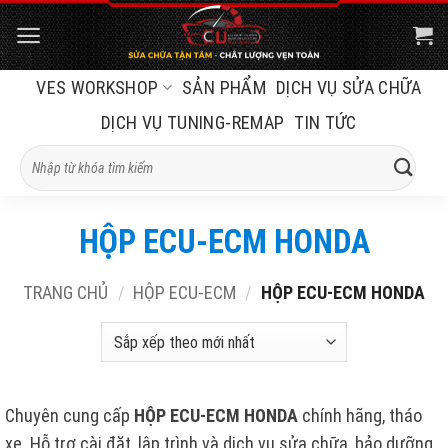
Bỏ
qua
nội
VES WORKSHOP
SẢN PHẨM
DỊCH VỤ SỬA CHỮA
dung
DỊCH VỤ TUNING-REMAP
TIN TỨC
Tìm
kiếm:
HỘP ECU-ECM HONDA
TRANG CHỦ
/
HỘP ECU-ECM
/
HỘP ECU-ECM HONDA
Chuyên cung cấp
HỘP
ECU-ECM HONDA
chính hãng, tháo
xe. Hỗ trợ cài đặt, lập trình và dịch vụ sửa chữa, bảo dưỡng