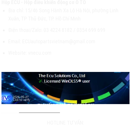
Hộp ECU - Hộp điều khiển động cơ Ô TÔ
Địa chỉ: 15/46 Song Hành Xa Lộ Hà Nội, phường Linh
Xuân, TP Thủ Đức, TP. Hồ Chí Minh
Điện thoại/Zalo: 03 4224 8182 / 0354 699 699
Email: ECUautopartsvietnam@gmail.com
Website: vnecu.com
TƯ VẤN & HỖ TRỢ KHÁCH
HOTLINE TƯ VẤN: