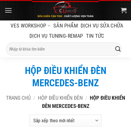
Bỏ
qua
nội
VES WORKSHOP
SẢN PHẨM
DỊCH VỤ SỬA CHỮA
dung
DỊCH VỤ TUNING-REMAP
TIN TỨC
Tìm
kiếm:
HỘP ĐIỀU KHIỂN ĐÈN
MERCEDES-BENZ
TRANG CHỦ
/
HỘP ĐIỀU KHIỂN ĐÈN
/
HỘP ĐIỀU KHIỂN
ĐÈN MERCEDES-BENZ