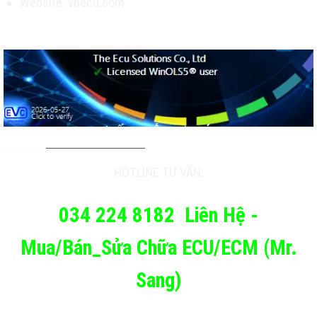
Website: vnecu.com
TƯ VẤN & HỖ TRỢ KHÁCH
HOTLINE TƯ VẤN:
034 224 8182
Liên Hệ -
Mua/Bán_Sửa Chữa ECU/ECM (Mr.
Sang)