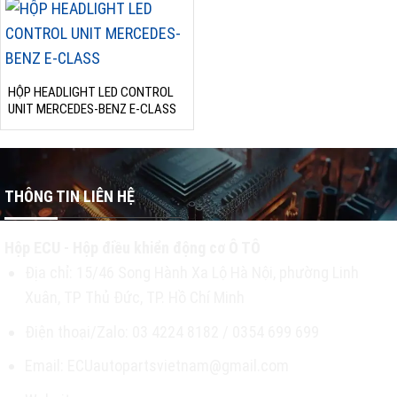
HỘP HEADLIGHT LED CONTROL
UNIT MERCEDES-BENZ E-CLASS
THÔNG TIN LIÊN HỆ
Hộp ECU - Hộp điều khiển động cơ Ô TÔ
Địa chỉ: 15/46 Song Hành Xa Lộ Hà Nội, phường Linh
Xuân, TP Thủ Đức, TP. Hồ Chí Minh
Điện thoại/Zalo: 03 4224 8182 / 0354 699 699
Email: ECUautopartsvietnam@gmail.com