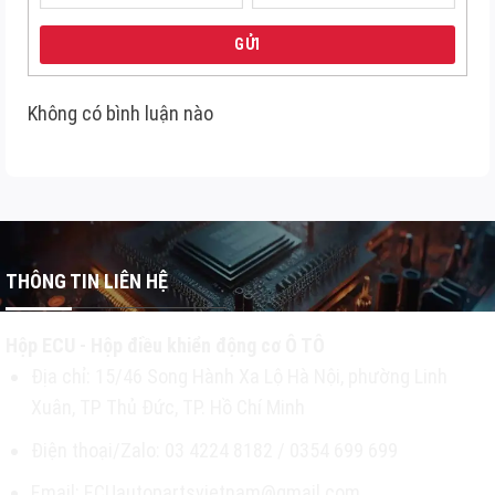
GỬI
Không có bình luận nào
THÔNG TIN LIÊN HỆ
Hộp ECU - Hộp điều khiển động cơ Ô TÔ
Địa chỉ: 15/46 Song Hành Xa Lộ Hà Nội, phường Linh
Xuân, TP Thủ Đức, TP. Hồ Chí Minh
Điện thoại/Zalo: 03 4224 8182 / 0354 699 699
Email: ECUautopartsvietnam@gmail.com