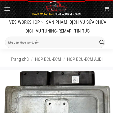
Bỏ
qua
nội
VES WORKSHOP
SẢN PHẨM
DỊCH VỤ SỬA CHỮA
dung
DỊCH VỤ TUNING-REMAP
TIN TỨC
Tìm
kiếm:
Trang chủ
/
HỘP ECU-ECM
/
HỘP ECU-ECM AUDI