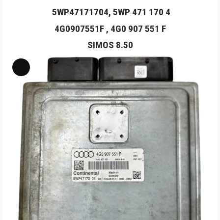
5WP47171704, 5WP 471 170 4
4G0907551F , 4G0 907 551 F
SIMOS 8.50
Long
Mô
tả
sản
phẩm