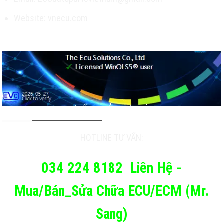
Website: vnecu.com
TƯ VẤN & HỖ TRỢ KHÁCH
HOTLINE TƯ VẤN:
034 224 8182
Liên Hệ -
Mua/Bán_Sửa Chữa ECU/ECM (Mr.
Sang)