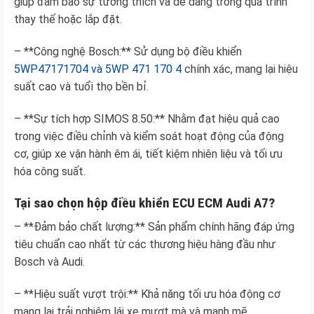
giúp đảm bảo sự tương thích và dễ dàng trong quá trình
thay thế hoặc lắp đặt.
– **Công nghệ Bosch:** Sử dụng bộ điều khiển
5WP47171704 và 5WP 471 170 4
chính xác, mang lại hiệu
suất cao và tuổi thọ bền bỉ.
– **Sự tích hợp SIMOS 8.50:** Nhằm đạt hiệu quả cao
trong việc điều chỉnh và kiểm soát hoạt động của động
cơ, giúp xe vận hành êm ái, tiết kiệm nhiên liệu và tối ưu
hóa công suất.
Tại sao chọn hộp điều khiển ECU ECM Audi A7?
– **Đảm bảo chất lượng:** Sản phẩm chính hãng đáp ứng
tiêu chuẩn cao nhất từ các thương hiệu hàng đầu như
Bosch và Audi.
– **Hiệu suất vượt trội:** Khả năng tối ưu hóa động cơ
mang lại trải nghiệm lái xe mượt mà và mạnh mẽ.