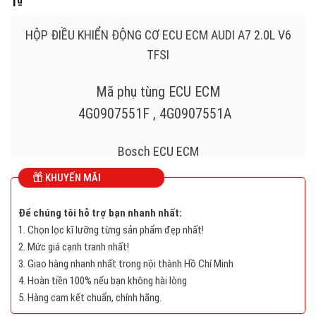
1
₫
HỘP ĐIỀU KHIỂN ĐỘNG CƠ ECU ECM AUDI A7 2.0L V6
TFSI
Mã phụ tùng ECU ECM
4G0907551F , 4G0907551A
Bosch ECU ECM
KHUYẾN MÃI
Audi A7 3.0L
Để chúng tôi hỗ trợ bạn nhanh nhất:
5WP47171704, 5WP 471 170 4
1. Chọn lọc kĩ lưỡng từng sản phẩm đẹp nhất!
2. Mức giá cạnh tranh nhất!
4G0907551F , 4G0 907 551 F
3. Giao hàng nhanh nhất trong nội thành Hồ Chí Minh
4. Hoàn tiền 100% nếu bạn không hài lòng
SIMOS 8.50
5. Hàng cam kết chuẩn, chính hãng.