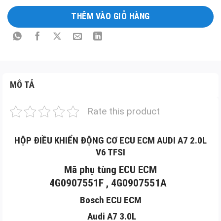
THÊM VÀO GIỎ HÀNG
Long
Mô
tả
sản
phẩm
MÔ TẢ
Rate this product
HỘP ĐIỀU KHIỂN ĐỘNG CƠ ECU ECM AUDI A7 2.0L
V6 TFSI
Mã phụ tùng ECU ECM
4G0907551F , 4G0907551A
Bosch ECU ECM
Audi A7 3.0L