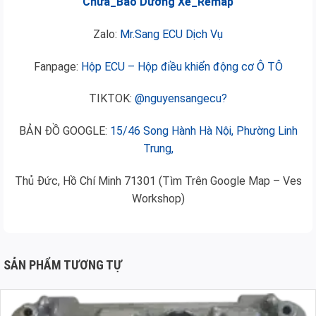
Chữa_Bảo Dưỡng Xe_Remap
Zalo:
Mr.Sang ECU Dịch Vụ
Fanpage:
Hộp ECU – Hộp điều khiển động cơ Ô TÔ
TIKTOK:
@nguyensangecu?
BẢN ĐỒ GOOGLE:
15/46 Song Hành Hà Nội, Phường Linh
Trung,
Thủ Đức, Hồ Chí Minh 71301 (Tìm Trên Google Map – Ves
Workshop)
SẢN PHẨM TƯƠNG TỰ