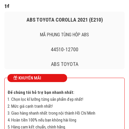
1
₫
ABS TOYOTA COROLLA 2021 (E210)
MÃ PHỤNG TÙNG HỘP ABS
44510-12700
ABS TOYOTA
KHUYẾN MÃI
44510-12700 , 4451012700
Để chúng tôi hỗ trợ bạn nhanh nhất:
1. Chọn lọc kĩ lưỡng từng sản phẩm đẹp nhất!
Long
2. Mức giá cạnh tranh nhất!
Mô
3. Giao hàng nhanh nhất trong nội thành Hồ Chí Minh
tả
4. Hoàn tiền 100% nếu bạn không hài lòng
sản
5. Hàng cam kết chuẩn, chính hãng.