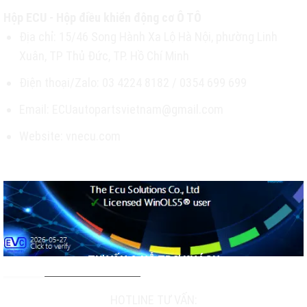
Hộp ECU - Hộp điều khiển động cơ Ô TÔ
Địa chỉ: 15/46 Song Hành Xa Lộ Hà Nội, phường Linh
Xuân, TP Thủ Đức, TP. Hồ Chí Minh
Điện thoại/Zalo: 03 4224 8182 / 0354 699 699
Email: ECUautopartsvietnam@gmail.com
Website: vnecu.com
TƯ VẤN & HỖ TRỢ KHÁCH
HOTLINE TƯ VẤN: