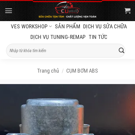
Bỏ
qua
nội
VES WORKSHOP
SẢN PHẨM
DỊCH VỤ SỬA CHỮA
dung
DỊCH VỤ TUNING-REMAP
TIN TỨC
Tìm
kiếm:
Trang chủ
/
CỤM BƠM ABS