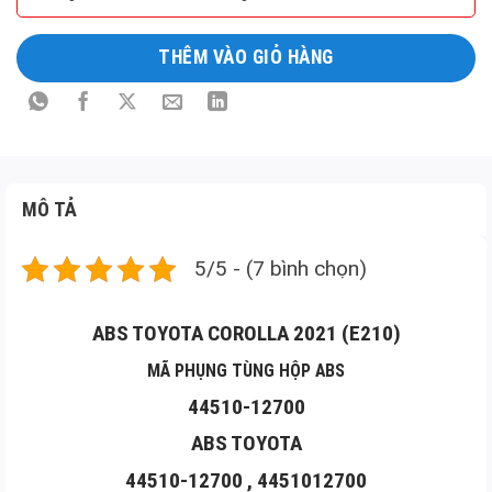
phẩm
THÊM VÀO GIỎ HÀNG
MÔ TẢ
5/5 - (7 bình chọn)
ABS TOYOTA COROLLA 2021 (E210)
MÃ PHỤNG TÙNG HỘP ABS
44510-12700
ABS TOYOTA
44510-12700 , 4451012700