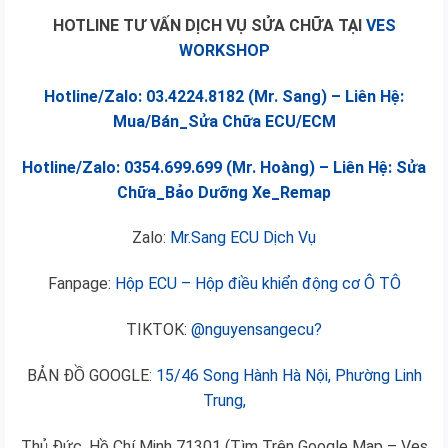
HOTLINE TƯ VẤN DỊCH VỤ SỬA CHỮA TẠI
VES
WORKSHOP
Hotline/Zalo: 03.4224.8182 (Mr. Sang) – Liên Hệ:
Mua/Bán_Sửa Chữa ECU/ECM
Hotline/Zalo: 0354.699.699 (Mr. Hoàng) – Liên Hệ: Sửa
Chữa_Bảo Dưỡng Xe_Remap
Zalo:
Mr.Sang ECU Dịch Vụ
Fanpage:
Hộp ECU – Hộp điều khiển động cơ Ô TÔ
TIKTOK:
@nguyensangecu?
BẢN ĐỒ GOOGLE:
15/46 Song Hành Hà Nội, Phường Linh
Trung,
Thủ Đức, Hồ Chí Minh 71301 (Tìm Trên Google Map – Ves