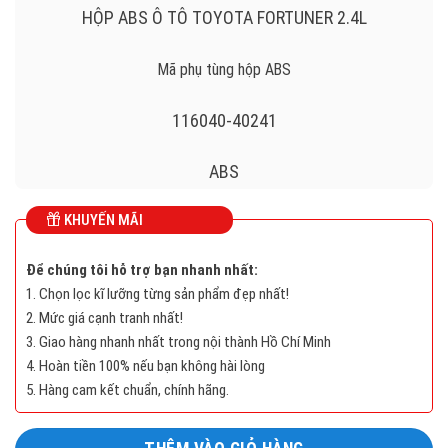
HỘP ABS Ô TÔ TOYOTA FORTUNER 2.4L
Mã phụ tùng hộp ABS
116040-40241
ABS
KHUYẾN MÃI
TOYOTA FORTUNER 2.4L
Để chúng tôi hỗ trợ bạn nhanh nhất:
8954171470, 89541-71470
1. Chọn lọc kĩ lưỡng từng sản phẩm đẹp nhất!
2. Mức giá cạnh tranh nhất!
11604040241 , 116040-40241
3. Giao hàng nhanh nhất trong nội thành Hồ Chí Minh
4. Hoàn tiền 100% nếu bạn không hài lòng
5. Hàng cam kết chuẩn, chính hãng.
Long
Mô