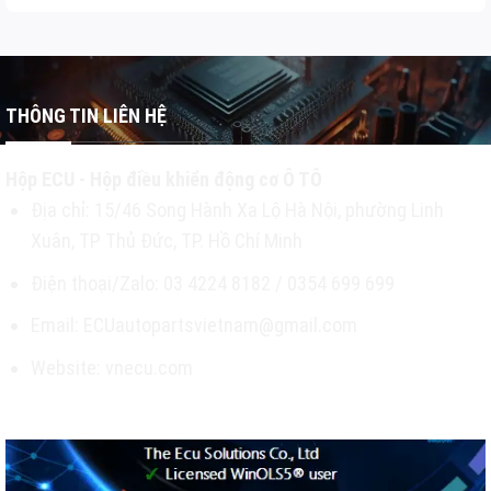
THÔNG TIN LIÊN HỆ
Hộp ECU - Hộp điều khiển động cơ Ô TÔ
Địa chỉ: 15/46 Song Hành Xa Lộ Hà Nội, phường Linh
Xuân, TP Thủ Đức, TP. Hồ Chí Minh
Điện thoại/Zalo: 03 4224 8182 / 0354 699 699
Email: ECUautopartsvietnam@gmail.com
Website: vnecu.com