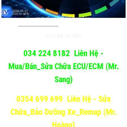
TƯ VẤN & HỖ TRỢ KHÁCH
HOTLINE TƯ VẤN:
034 224 8182
Liên Hệ -
Mua/Bán_Sửa Chữa ECU/ECM (Mr.
Sang)
0354 699 699
Liên Hệ - Sửa
Chữa_Bảo Dưỡng Xe_Remap (Mr.
Hoàng)