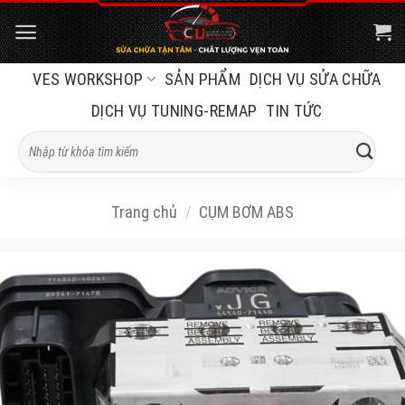
Bỏ
qua
nội
VES WORKSHOP
SẢN PHẨM
DỊCH VỤ SỬA CHỮA
dung
DỊCH VỤ TUNING-REMAP
TIN TỨC
Tìm
kiếm:
Trang chủ
/
CỤM BƠM ABS