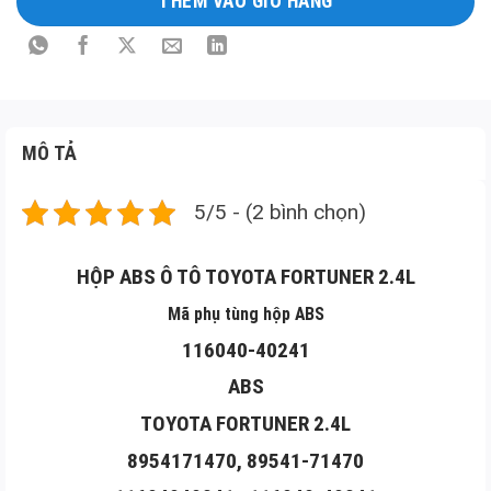
THÊM VÀO GIỎ HÀNG
tả
sản
phẩm
MÔ TẢ
5/5 - (2 bình chọn)
HỘP ABS Ô TÔ TOYOTA FORTUNER 2.4L
Mã phụ tùng hộp ABS
116040-40241
ABS
TOYOTA FORTUNER 2.4L
8954171470, 89541-71470