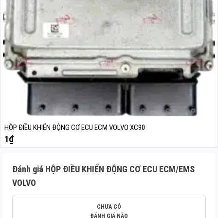
HỘP ĐIỀU KHIỂN ĐỘNG CƠ ECU ECM VOLVO XC90
1
₫
Đánh giá HỘP ĐIỀU KHIỂN ĐỘNG CƠ ECU ECM/EMS
VOLVO
CHƯA CÓ
ĐÁNH GIÁ NÀO