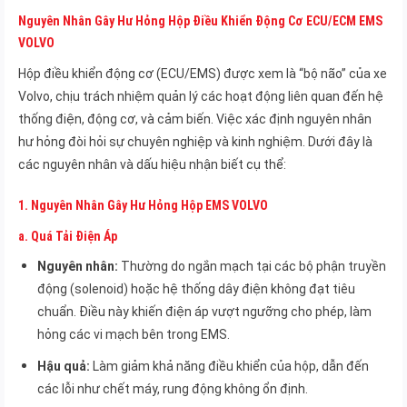
Nguyên Nhân Gây Hư Hỏng Hộp Điều Khiển Động Cơ ECU/ECM EMS
VOLVO
Hộp điều khiển động cơ (ECU/EMS) được xem là “bộ não” của xe
Volvo, chịu trách nhiệm quản lý các hoạt động liên quan đến hệ
thống điện, động cơ, và cảm biến. Việc xác định nguyên nhân
hư hỏng đòi hỏi sự chuyên nghiệp và kinh nghiệm. Dưới đây là
các nguyên nhân và dấu hiệu nhận biết cụ thể:
1.
Nguyên Nhân Gây Hư Hỏng Hộp EMS VOLVO
a.
Quá Tải Điện Áp
Nguyên nhân:
Thường do ngắn mạch tại các bộ phận truyền
động (solenoid) hoặc hệ thống dây điện không đạt tiêu
chuẩn. Điều này khiến điện áp vượt ngưỡng cho phép, làm
hỏng các vi mạch bên trong EMS.
Hậu quả:
Làm giảm khả năng điều khiển của hộp, dẫn đến
các lỗi như chết máy, rung động không ổn định.