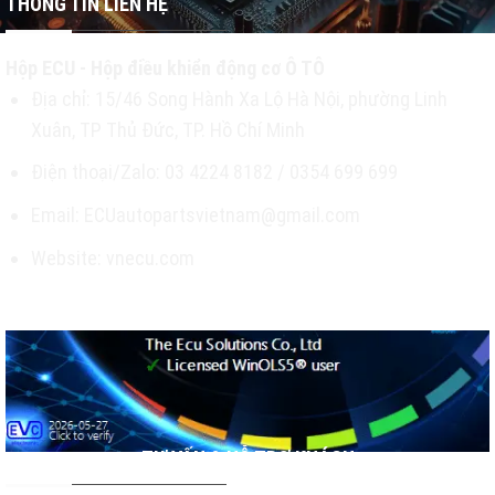
THÔNG TIN LIÊN HỆ
Hộp ECU - Hộp điều khiển động cơ Ô TÔ
Địa chỉ: 15/46 Song Hành Xa Lộ Hà Nội, phường Linh
Xuân, TP Thủ Đức, TP. Hồ Chí Minh
Điện thoại/Zalo: 03 4224 8182 / 0354 699 699
Email: ECUautopartsvietnam@gmail.com
Website: vnecu.com
TƯ VẤN & HỖ TRỢ KHÁCH