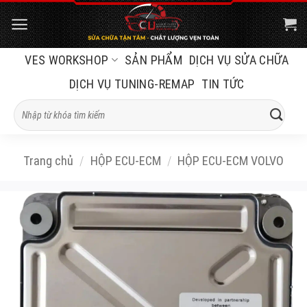
Bỏ
qua
nội
VES WORKSHOP
SẢN PHẨM
DỊCH VỤ SỬA CHỮA
dung
DỊCH VỤ TUNING-REMAP
TIN TỨC
Tìm
kiếm:
Trang chủ
/
HỘP ECU-ECM
/
HỘP ECU-ECM VOLVO