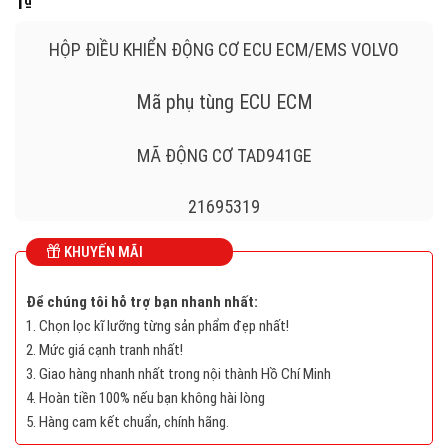
1
₫
HỘP ĐIỀU KHIỂN ĐỘNG CƠ ECU ECM/EMS VOLVO
Mã phụ tùng ECU ECM
MÃ ĐỘNG CƠ TAD941GE
21695319
KHUYẾN MÃI
ECU VOLVO
Để chúng tôi hỗ trợ bạn nhanh nhất:
21695319 P05 , 21695319P05
1. Chọn lọc kĩ lưỡng từng sản phẩm đẹp nhất!
2. Mức giá cạnh tranh nhất!
3. Giao hàng nhanh nhất trong nội thành Hồ Chí Minh
Long
4. Hoàn tiền 100% nếu bạn không hài lòng
Mô
5. Hàng cam kết chuẩn, chính hãng.
tả