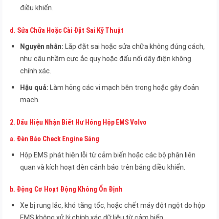
điều khiển.
d.
Sửa Chữa Hoặc Cài Đặt Sai Kỹ Thuật
Nguyên nhân:
Lắp đặt sai hoặc sửa chữa không đúng cách,
như câu nhầm cực ắc quy hoặc đấu nối dây điện không
chính xác.
Hậu quả:
Làm hỏng các vi mạch bên trong hoặc gây đoản
mạch.
2.
Dấu Hiệu Nhận Biết Hư Hỏng Hộp EMS Volvo
a.
Đèn Báo Check Engine Sáng
Hộp EMS phát hiện lỗi từ cảm biến hoặc các bộ phận liên
quan và kích hoạt đèn cảnh báo trên bảng điều khiển.
b.
Động Cơ Hoạt Động Không Ổn Định
Xe bị rung lắc, khó tăng tốc, hoặc chết máy đột ngột do hộp
EMS không xử lý chính xác dữ liệu từ cảm biến.