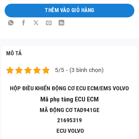
sản
THÊM VÀO GIỎ HÀNG
phẩm
MÔ TẢ
5/5 - (3 bình chọn)
HỘP ĐIỀU KHIỂN ĐỘNG CƠ ECU ECM/EMS VOLVO
Mã phụ tùng ECU ECM
MÃ ĐỘNG CƠ TAD941GE
21695319
ECU VOLVO