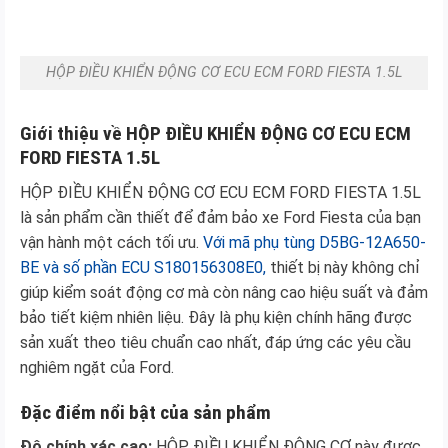
HỘP ĐIỀU KHIỂN ĐỘNG CƠ ECU ECM FORD FIESTA 1.5L
Giới thiệu về HỘP ĐIỀU KHIỂN ĐỘNG CƠ ECU ECM
FORD FIESTA 1.5L
HỘP ĐIỀU KHIỂN ĐỘNG CƠ ECU ECM FORD FIESTA 1.5L
là sản phẩm cần thiết để đảm bảo xe Ford Fiesta của bạn
vận hành một cách tối ưu.
Với mã phụ tùng D5BG-12A650-
BE và số phần ECU S180156308E0,
thiết bị này không chỉ
giúp kiểm soát động cơ mà còn nâng cao hiệu suất và đảm
bảo tiết kiệm nhiên liệu. Đây là phụ kiện chính hãng được
sản xuất theo tiêu chuẩn cao nhất, đáp ứng các yêu cầu
nghiêm ngặt của Ford.
Đặc điểm nổi bật của sản phẩm
Độ chính xác cao:
HỘP ĐIỀU KHIỂN ĐỘNG CƠ này được