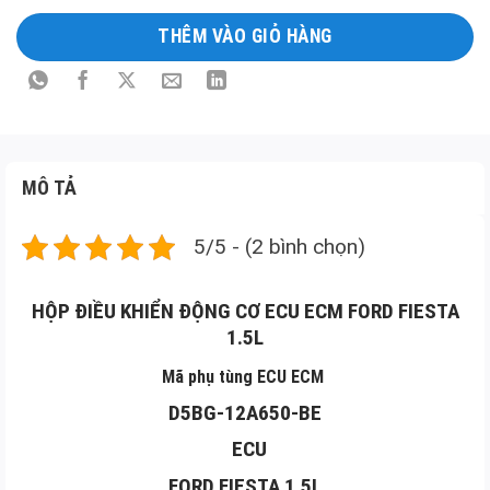
Long
THÊM VÀO GIỎ HÀNG
Mô
tả
sản
phẩm
MÔ TẢ
5/5 - (2 bình chọn)
HỘP ĐIỀU KHIỂN ĐỘNG CƠ ECU ECM FORD FIESTA
1.5L
Mã phụ tùng ECU ECM
D5BG-12A650-BE
ECU
FORD FIESTA 1.5L