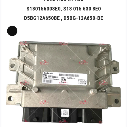
S180156308E0, S18 015 630 8E0
D5BG12A650BE , D5BG-12A650-BE
Long
Mô
tả
sản
phẩm