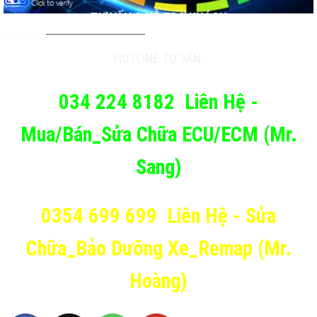
TƯ VẤN & HỖ TRỢ KHÁCH
HOTLINE TƯ VẤN:
034 224 8182
Liên Hệ -
Mua/Bán_Sửa Chữa ECU/ECM (Mr.
Sang)
0354 699 699
Liên Hệ - Sửa
Chữa_Bảo Dưỡng Xe_Remap (Mr.
Hoàng)