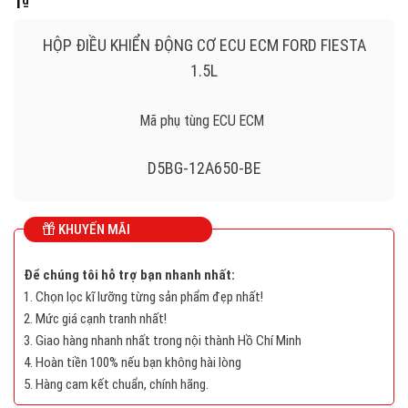
1
₫
HỘP ĐIỀU KHIỂN ĐỘNG CƠ ECU ECM FORD FIESTA
1.5L
Mã phụ tùng ECU ECM
D5BG-12A650-BE
ECU
KHUYẾN MÃI
FORD FIESTA 1.5L
Để chúng tôi hỗ trợ bạn nhanh nhất:
1. Chọn lọc kĩ lưỡng từng sản phẩm đẹp nhất!
S180156308E0, S18 015 630 8E0
2. Mức giá cạnh tranh nhất!
3. Giao hàng nhanh nhất trong nội thành Hồ Chí Minh
D5BG12A650BE , D5BG-12A650-BE
4. Hoàn tiền 100% nếu bạn không hài lòng
5. Hàng cam kết chuẩn, chính hãng.