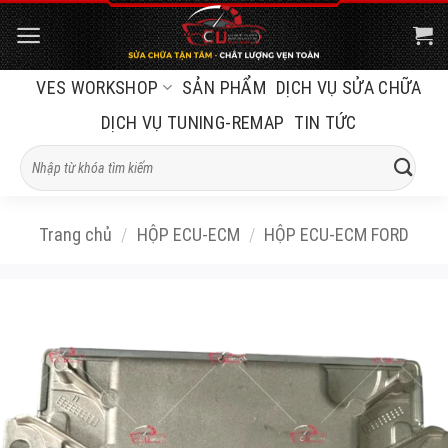
Bỏ
qua
nội
VES WORKSHOP
SẢN PHẨM
DỊCH VỤ SỬA CHỮA
dung
DỊCH VỤ TUNING-REMAP
TIN TỨC
Tìm
kiếm:
Trang chủ
/
HỘP ECU-ECM
/
HỘP ECU-ECM FORD