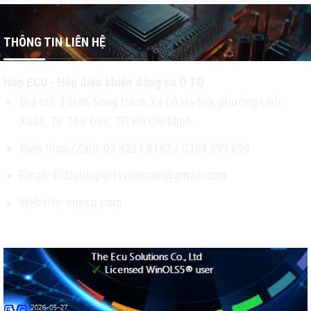
THÔNG TIN LIÊN HỆ
Hộp ECU - Hộp điều khiển động cơ Ô TÔ
Địa chỉ: 15/46 Song Hành Xa Lộ Hà Nội, phường Linh
Xuân, TP Thủ Đức, TP. Hồ Chí Minh
Điện thoại/Zalo: 03 4224 8182 / 0354 699 699
Email: ECUautopartsvietnam@gmail.com
Website: vnecu.com