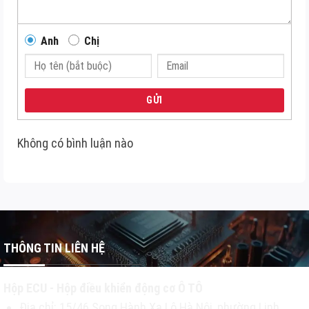
Anh
Chị
GỬI
Không có bình luận nào
THÔNG TIN LIÊN HỆ
Hộp ECU - Hộp điều khiển động cơ Ô TÔ
Địa chỉ: 15/46 Song Hành Xa Lộ Hà Nội, phường Linh