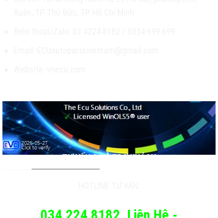
Xuân, TP Thủ Đức, TP. Hồ Chí Minh
Điện thoại/Zalo: 03 4224 8182 / 0354 699 699
Email: ECUautopartsvietnam@gmail.com
Website: vnecu.com
TƯ VẤN & HỖ TRỢ KHÁCH
HOTLINE TƯ VẤN:
034 224 8182
Liên Hệ -