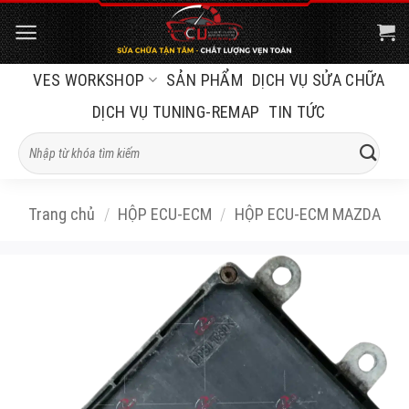
Bỏ
qua
nội
VES WORKSHOP
SẢN PHẨM
DỊCH VỤ SỬA CHỮA
dung
DỊCH VỤ TUNING-REMAP
TIN TỨC
Tìm
kiếm:
Trang chủ
/
HỘP ECU-ECM
/
HỘP ECU-ECM MAZDA