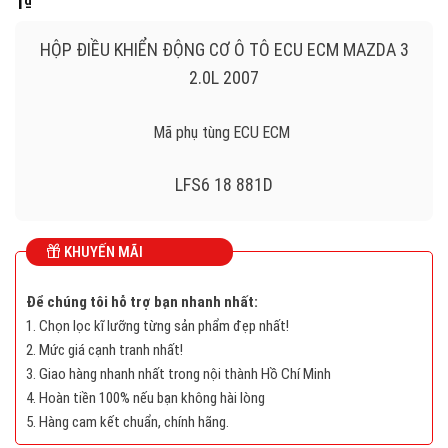
1
₫
HỘP ĐIỀU KHIỂN ĐỘNG CƠ Ô TÔ ECU ECM MAZDA 3
2.0L 2007
Mã phụ tùng ECU ECM
LFS6 18 881D
ECU
MAZDA
KHUYẾN MÃI
LFS6 18 881D , LFS618881D
Để chúng tôi hỗ trợ bạn nhanh nhất:
1. Chọn lọc kĩ lưỡng từng sản phẩm đẹp nhất!
E6T56577H3
2. Mức giá cạnh tranh nhất!
3. Giao hàng nhanh nhất trong nội thành Hồ Chí Minh
4. Hoàn tiền 100% nếu bạn không hài lòng
Long
5. Hàng cam kết chuẩn, chính hãng.
Mô