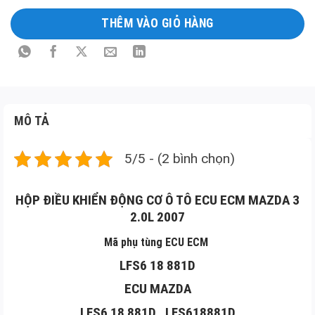
tả
THÊM VÀO GIỎ HÀNG
sản
phẩm
MÔ TẢ
5/5 - (2 bình chọn)
HỘP ĐIỀU KHIỂN ĐỘNG CƠ Ô TÔ ECU ECM MAZDA 3
2.0L 2007
Mã phụ tùng ECU ECM
LFS6 18 881D
ECU
MAZDA
LFS6 18 881D , LFS618881D