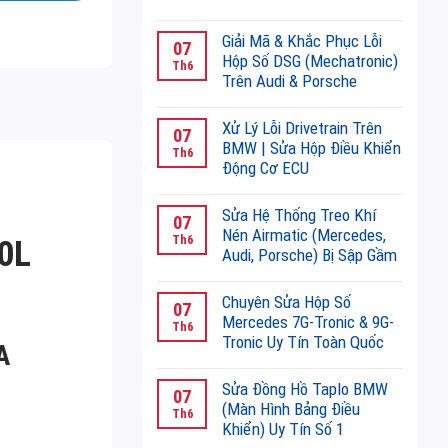
VES
Không
Tuning
có
Giải Mã & Khắc Phục Lỗi
07
Performance
bình
Hộp Số DSG (Mechatronic)
Th6
Đại
luận
Trên Audi & Porsche
lý
ở
Không
AutoTuner
Cài
có
Xử Lý Lỗi Drivetrain Trên
tại
07
Đặt
bình
BMW | Sửa Hộp Điều Khiển
Việt
Th6
Chìa
luận
Động Cơ ECU
Nam
Khoá,
ở
Số
Không
Đồng
Giải
1
có
Sửa Hệ Thống Treo Khí
Bộ
07
Mã
bình
Nén Airmatic (Mercedes,
Hệ
Th6
0L
&
luận
Audi, Porsche) Bị Sập Gầm
Thống
Khắc
ở
Chống
Không
Phục
Xử
Trộm
có
Chuyên Sửa Hộp Số
Lỗi
07
Lý
(Immobilizer)
bình
Mercedes 7G-Tronic & 9G-
Hộp
Th6
Lỗi
Mercedes
luận
Tronic Uy Tín Toàn Quốc
Số
A
Drivetrain
&
ở
DSG
Không
Trên
BMW
Sửa
(Mechatronic)
có
Sửa Đồng Hồ Taplo BMW
BMW
07
Hệ
Trên
bình
(Màn Hình Bảng Điều
|
Th6
Thống
Audi
luận
Khiển) Uy Tín Số 1
Sửa
Treo
&
ở