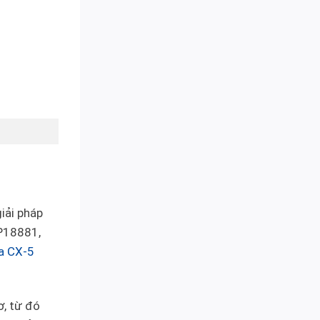
iải pháp
TP18881,
a CX-5
ơ, từ đó