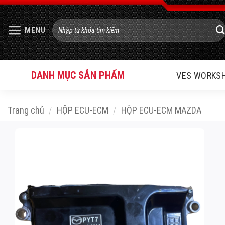
Bỏ
qua
Tìm
MENU
nội
kiếm:
dung
DANH MỤC SẢN PHẨM
VES WORKS
Trang chủ
/
HỘP ECU-ECM
/
HỘP ECU-ECM MAZDA