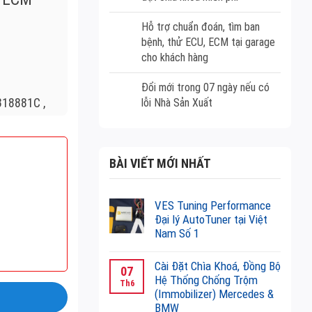
Hỗ trợ chuẩn đoán, tìm ban
bệnh, thử ECU, ECM tại garage
cho khách hàng
Đổi mới trong 07 ngày nếu có
318881C ,
lỗi Nhà Sản Xuất
BÀI VIẾT MỚI NHẤT
VES Tuning Performance
Đại lý AutoTuner tại Việt
Nam Số 1
Không
có
Cài Đặt Chìa Khoá, Đồng Bộ
07
bình
Hệ Thống Chống Trộm
Th6
luận
(Immobilizer) Mercedes &
ở
BMW