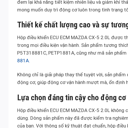
đem lại khả năng tiết kiệm nhiên liệu và giảm khí t
mong muốn duy trì động cơ luôn trong tình trạng tố
Thiết kế chất lượng cao và sự tươn
Hộp điều khiển ECU ECM MAZDA CX-5 2.0L được thiế
trong mọi điều kiện vận hành. Sản phẩm tương th
P5T318881C, PETP1881A, cũng như mã sản phẩm
881A.
Không chỉ là giải pháp thay thế tuyệt vời, sản phẩ
động cơ, giúp động cơ vận hành mượt mà, ổn định h
Lựa chọn đáng tin cậy cho động cơ
Hộp điều khiển ECU ECM MAZDA CX-5 2.0L không ch
dùng. Dòng sản phẩm này đã được kiểm tra nghiêm
của bạn. Với thông số kỹ thuật đạt chuẩn, hộp điều