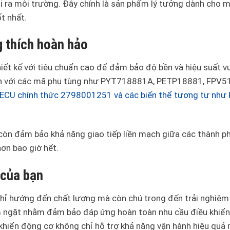
hải ra môi trường. Đây chính là sản phẩm lý tưởng dành cho m
t nhất.
g thích hoàn hảo
t kế với tiêu chuẩn cao để đảm bảo độ bền và hiệu suất vư
ích với các mã phụ tùng như PYT718881A, PETP18881, FPV
ECU chính thức 2798001251 và các biến thể tương tự như
m còn đảm bảo khả năng giao tiếp liền mạch giữa các thành p
ơn bao giờ hết.
 của bạn
ỉ hướng đến chất lượng mà còn chú trọng đến trải nghiệm
 ngặt nhằm đảm bảo đáp ứng hoàn toàn nhu cầu điều khiể
 khiển động cơ không chỉ hỗ trợ khả năng vận hành hiệu quả