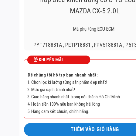
MAZDA CX-5 2.0L
Mã phụ tùng ECU ECM
PYT718881A , PETP18881 , FPV518881A , P5T
PETP1881A
KHUYẾN MÃI
ECU
Để chúng tôi hỗ trợ bạn nhanh nhất:
1. Chọn lọc kĩ lưỡng từng sản phẩm đẹp nhất!
MAZDA CX-5 2.0L
2. Mức giá cạnh tranh nhất!
3. Giao hàng nhanh nhất trong nội thành Hồ Chí Minh
2798001251, 279 800 125 1
4. Hoàn tiền 100% nếu bạn không hài lòng
5. Hàng cam kết chuẩn, chính hãng.
PYT718881A , PYT7 18 881A
THÊM VÀO GIỎ HÀNG