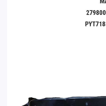
MA
279800
PYT718