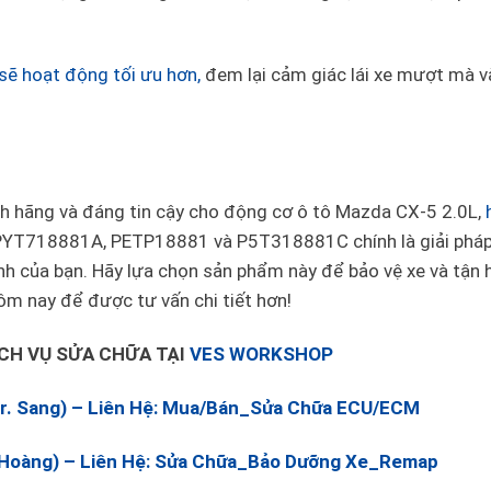
ẽ hoạt động tối ưu hơn,
đem lại cảm giác lái xe mượt mà v
h hãng và đáng tin cậy cho động cơ ô tô Mazda CX-5 2.0L,
YT718881A, PETP18881 và P5T318881C chính là giải pháp
nh của bạn. Hãy lựa chọn sản phẩm này để bảo vệ xe và tận
ôm nay để được tư vấn chi tiết hơn!
ỊCH VỤ SỬA CHỮA TẠI
VES WORKSHOP
Mr. Sang) – Liên Hệ: Mua/Bán_Sửa Chữa ECU/ECM
. Hoàng) – Liên Hệ: Sửa Chữa_Bảo Dưỡng Xe_Remap