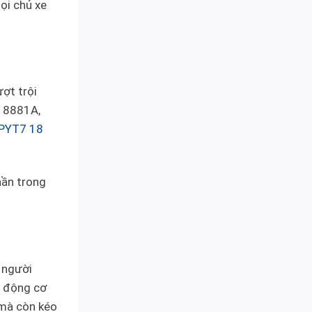
ọi chủ xe
ợt trội
518881A,
 PYT7 18
hần trong
 người
n động cơ
 mà còn kéo