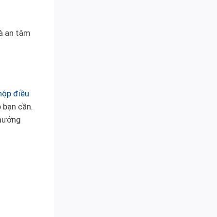
à an tâm
hộp điều
 bạn cần.
 hưởng