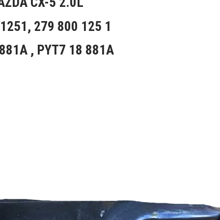
ZDA CX-5 2.0L
1251, 279 800 125 1
881A , PYT7 18 881A