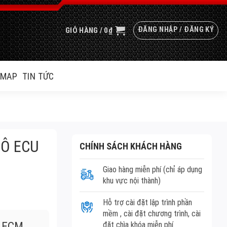
ĐĂNG NHẬP / ĐĂNG KÝ
GIỎ HÀNG /
0
₫
EMAP
TIN TỨC
TÔ ECU
CHÍNH SÁCH KHÁCH HÀNG
Giao hàng miễn phí (chỉ áp dụng
khu vực nội thành)
Hỗ trợ cài đặt lập trình phần
mềm , cài đặt chương trình, cài
U ECM
đặt chìa khóa miễn phí