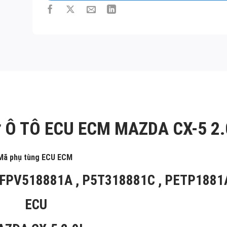
Long
Mô
tả
sản
phẩm
ơ Ô TÔ ECU ECM MAZDA CX-5 2.
Mã phụ tùng ECU ECM
 FPV518881A , P5T318881C , PETP1881
ECU