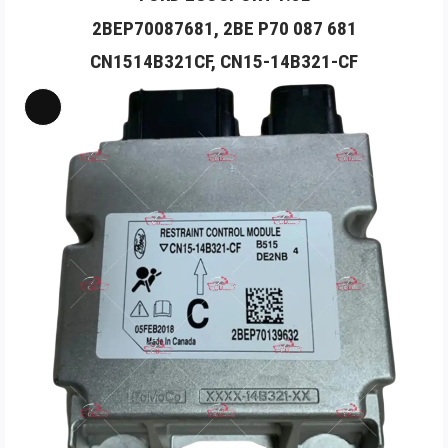
2BEP70087681, 2BE P70 087 681
CN1514B321CF, CN15-14B321-CF
Long
Mô
tả
sản
phẩm