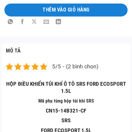
Long
THÊM VÀO GIỎ HÀNG
Mô
tả
sản
phẩm
MÔ TẢ
5/5 - (2 bình chọn)
HỘP ĐIỀU KHIỂN TÚI KHÍ Ô TÔ SRS FORD ECOSPORT
1.5L
Mã phụ tùng hộp túi khí SRS
CN15-14B321-CF
SRS
FORD ECOSPORT 1.5L