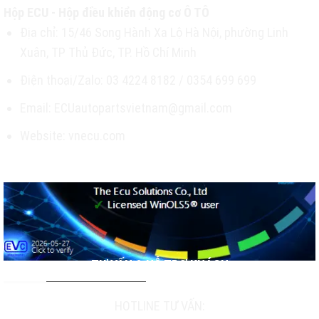
Hộp ECU - Hộp điều khiển động cơ Ô TÔ
Địa chỉ: 15/46 Song Hành Xa Lộ Hà Nội, phường Linh
Xuân, TP Thủ Đức, TP. Hồ Chí Minh
Điện thoại/Zalo: 03 4224 8182 / 0354 699 699
Email: ECUautopartsvietnam@gmail.com
Website: vnecu.com
TƯ VẤN & HỖ TRỢ KHÁCH
HOTLINE TƯ VẤN: