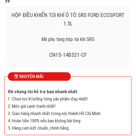
1
₫
HỘP ĐIỀU KHIỂN TÚI KHÍ Ô TÔ SRS FORD ECOSPORT
1.5L
Mã phụ tùng hộp túi khí SRS
CN15-14B321-CF
SRS
KHUYẾN MÃI
FORD ECOSPORT 1.5L
Để chúng tôi hỗ trợ bạn nhanh nhất:
1. Chọn lọc kĩ lưỡng từng sản phẩm đẹp nhất!
2BEP70087681, 2BE P70 087 681
2. Mức giá cạnh tranh nhất!
3. Giao hàng nhanh nhất trong nội thành Hồ Chí Minh
CN1514B321CF, CN15-14B321-CF
4. Hoàn tiền 100% nếu bạn không hài lòng
5. Hàng cam kết chuẩn, chính hãng.