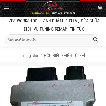
Bỏ
qua
nội
VES WORKSHOP
SẢN PHẨM
DỊCH VỤ SỬA CHỮA
dung
DỊCH VỤ TUNING-REMAP
TIN TỨC
Tìm
kiếm:
Trang chủ
/
HỘP ĐIỀU KHIỂN TÚI KHÍ