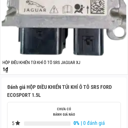
HỘP ĐIỀU KHIỂN TÚI KHÍ Ô TÔ SRS JAGUAR XJ
1
₫
Đánh giá HỘP ĐIỀU KHIỂN TÚI KHÍ Ô TÔ SRS FORD
ECOSPORT 1.5L
CHƯA CÓ
ĐÁNH GIÁ NÀO
0%
| 0 đánh giá
5