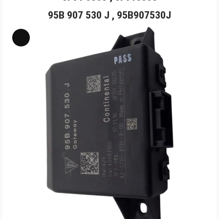
95B 907 530 J ,
95B907530J
Long
Mô
tả
sản
phẩm