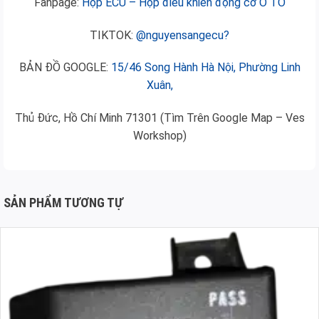
Fanpage:
Hộp ECU – Hộp điều khiển động cơ Ô TÔ
TIKTOK:
@nguyensangecu?
BẢN ĐỒ GOOGLE:
15/46 Song Hành Hà Nội, Phường Linh
Xuân,
Thủ Đức, Hồ Chí Minh 71301 (Tìm Trên Google Map – Ves
Workshop)
SẢN PHẨM TƯƠNG TỰ