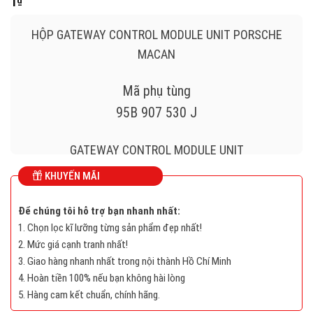
1
₫
HỘP GATEWAY CONTROL MODULE UNIT PORSCHE
MACAN
Mã phụ tùng
95B 907 530 J
GATEWAY CONTROL MODULE UNIT
KHUYẾN MÃI
3F01 5368
Để chúng tôi hỗ trợ bạn nhanh nhất:
95B 907 530 J
1. Chọn lọc kĩ lưỡng từng sản phẩm đẹp nhất!
2. Mức giá cạnh tranh nhất!
3. Giao hàng nhanh nhất trong nội thành Hồ Chí Minh
4. Hoàn tiền 100% nếu bạn không hài lòng
Long
5. Hàng cam kết chuẩn, chính hãng.
Mô