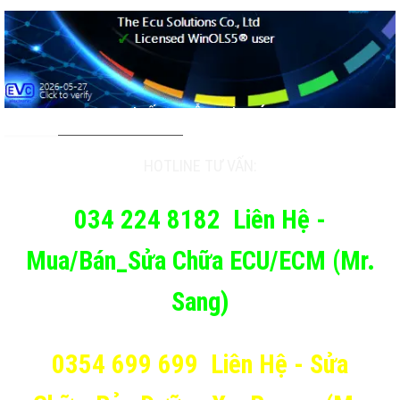
TƯ VẤN & HỖ TRỢ KHÁCH
HOTLINE TƯ VẤN:
034 224 8182
Liên Hệ -
Mua/Bán_Sửa Chữa ECU/ECM (Mr.
Sang)
0354 699 699
Liên Hệ - Sửa