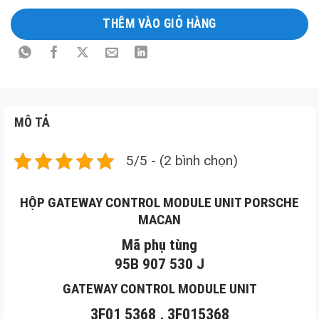
tả
THÊM VÀO GIỎ HÀNG
sản
phẩm
MÔ TẢ
5/5 - (2 bình chọn)
HỘP GATEWAY CONTROL MODULE UNIT PORSCHE
MACAN
Mã phụ tùng
95B 907 530 J
GATEWAY CONTROL MODULE UNIT
3F01 5368 ,
3F015368