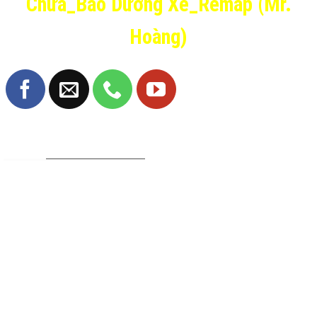
Chữa_Bảo Dưỡng Xe_Remap (Mr.
Hoàng)
TRANG FANPAGE