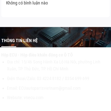
Không có bình luận nào
THÔNG TIN LIÊN HỆ
Hộp ECU - Hộp điều khiển động cơ Ô TÔ
Địa chỉ: 15/46 Song Hành Xa Lộ Hà Nội, phường Linh
Xuân, TP Thủ Đức, TP. Hồ Chí Minh
Điện thoại/Zalo: 03 4224 8182 / 0354 699 699
Email: ECUautopartsvietnam@gmail.com
Website: vnecu.com