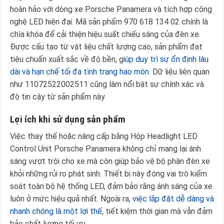
hoàn hảo với dòng xe Porsche Panamera và tích hợp công
nghệ LED hiện đại. Mã sản phẩm 970 618 134 02 chính là
chìa khóa để cải thiện hiệu suất chiếu sáng của đèn xe.
Được cấu tạo từ vật liệu chất lượng cao, sản phẩm đạt
tiêu chuẩn xuất sắc về độ bền, g
iúp duy trì sự ổn định lâu
dài và hạn chế tối đa tình trạng hao mòn.
Dữ liệu liên quan
như 11072522002511 cũng làm nổi bật sự chính xác và
độ tin cậy từ sản phẩm này.
Lợi ích khi sử dụng sản phẩm
Việc thay thế hoặc nâng cấp bằng Hộp Headlight LED
Control Unit Porsche Panamera không chỉ mang lại ánh
sáng vượt trội cho xe mà còn giúp bảo vệ bộ phận đèn xe
khỏi những rủi ro phát sinh. Thiết bị này đóng vai trò kiểm
soát toàn bộ hệ thống LED, đảm bảo rằng ánh sáng của xe
luôn ở mức hiệu quả nhất. Ngoài ra,
việc lắp đặt dễ dàng và
nhanh chóng là một lợi thế
, tiết kiệm thời gian mà vẫn đảm
bảo chất lượng tối ưu.