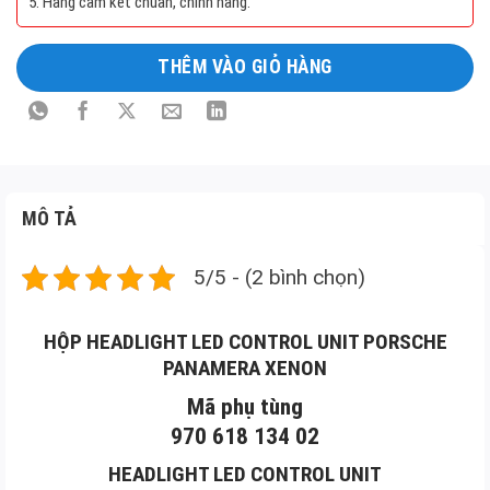
5. Hàng cam kết chuẩn, chính hãng.
Mô
tả
THÊM VÀO GIỎ HÀNG
sản
phẩm
MÔ TẢ
5/5 - (2 bình chọn)
HỘP HEADLIGHT LED CONTROL UNIT PORSCHE
PANAMERA XENON
Mã phụ tùng
970 618 134 02
HEADLIGHT LED CONTROL UNIT