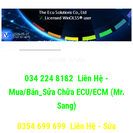
TƯ VẤN & HỖ TRỢ KHÁCH
HOTLINE TƯ VẤN:
034 224 8182
Liên Hệ -
Mua/Bán_Sửa Chữa ECU/ECM (Mr.
Sang)
0354 699 699
Liên Hệ - Sửa