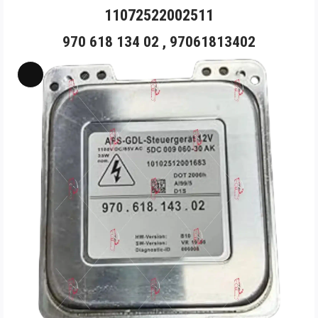
11072522002511
970 618 134 02 ,
97061813402
Long
Mô
tả
sản
phẩm