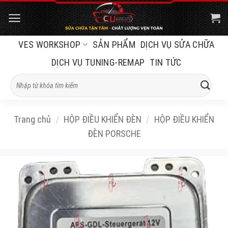
Bỏ
qua
nội
VES WORKSHOP
SẢN PHẨM
DỊCH VỤ SỬA CHỮA
dung
DỊCH VỤ TUNING-REMAP
TIN TỨC
Tìm
kiếm:
Trang chủ
/
HỘP ĐIỀU KHIỂN ĐÈN
/
HỘP ĐIỀU KHIỂN
ĐÈN PORSCHE