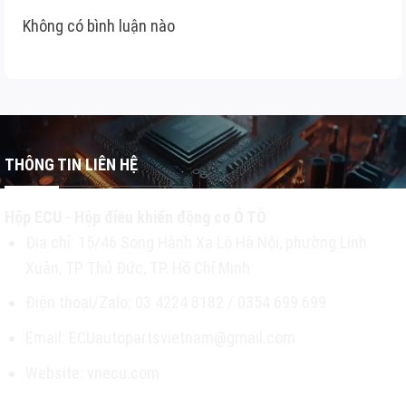
Không có bình luận nào
THÔNG TIN LIÊN HỆ
Hộp ECU - Hộp điều khiển động cơ Ô TÔ
Địa chỉ: 15/46 Song Hành Xa Lộ Hà Nội, phường Linh
Xuân, TP Thủ Đức, TP. Hồ Chí Minh
Điện thoại/Zalo: 03 4224 8182 / 0354 699 699
Email: ECUautopartsvietnam@gmail.com
Website: vnecu.com