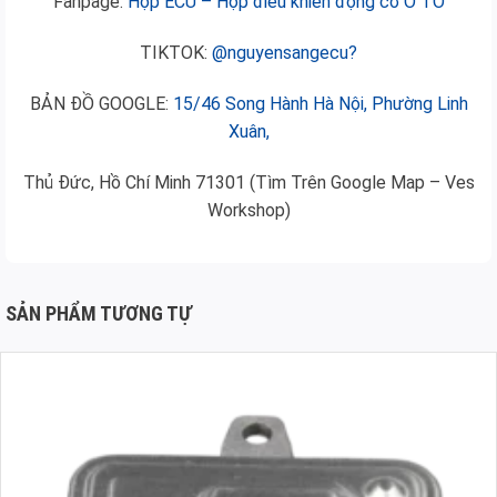
Fanpage:
Hộp ECU – Hộp điều khiển động cơ Ô TÔ
TIKTOK:
@nguyensangecu?
BẢN ĐỒ GOOGLE:
15/46 Song Hành Hà Nội, Phường Linh
Xuân,
Thủ Đức, Hồ Chí Minh 71301 (Tìm Trên Google Map – Ves
Workshop)
SẢN PHẨM TƯƠNG TỰ