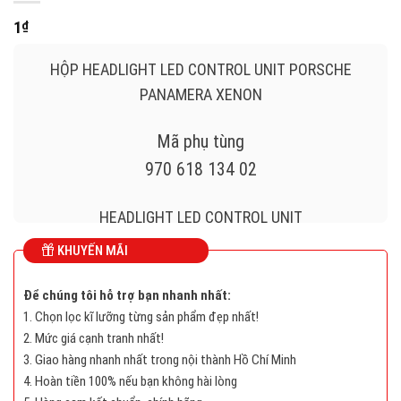
1
₫
HỘP HEADLIGHT LED CONTROL UNIT PORSCHE
PANAMERA XENON
Mã phụ tùng
970 618 134 02
HEADLIGHT LED CONTROL UNIT
KHUYẾN MÃI
11072522002511
Để chúng tôi hỗ trợ bạn nhanh nhất:
970 618 134 02
1. Chọn lọc kĩ lưỡng từng sản phẩm đẹp nhất!
2. Mức giá cạnh tranh nhất!
3. Giao hàng nhanh nhất trong nội thành Hồ Chí Minh
4. Hoàn tiền 100% nếu bạn không hài lòng
Long