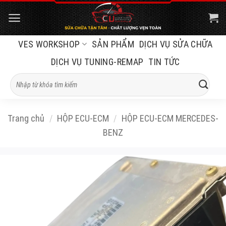
Bỏ
qua
nội
VES WORKSHOP
SẢN PHẨM
DỊCH VỤ SỬA CHỮA
dung
DỊCH VỤ TUNING-REMAP
TIN TỨC
Tìm
kiếm:
Trang chủ
/
HỘP ECU-ECM
/
HỘP ECU-ECM MERCEDES-
BENZ