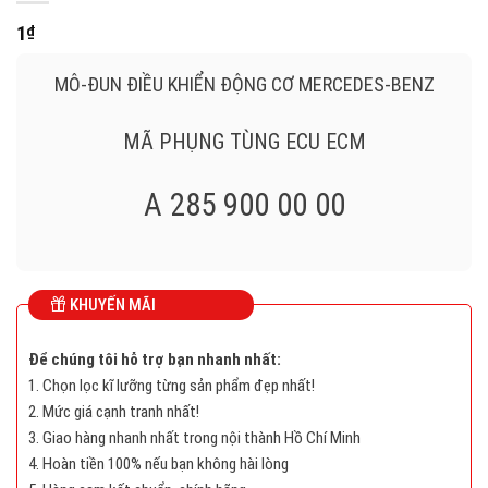
1
₫
MÔ-ĐUN ĐIỀU KHIỂN ĐỘNG CƠ MERCEDES-BENZ
MÃ PHỤNG TÙNG ECU ECM
A 285 900 00 00
ECU ECM
MERCEDES-BENZ
KHUYẾN MÃI
A 285 900 00 00 , A2859000000
Để chúng tôi hỗ trợ bạn nhanh nhất:
1. Chọn lọc kĩ lưỡng từng sản phẩm đẹp nhất!
2. Mức giá cạnh tranh nhất!
261 S05 734 , 261S05734
3. Giao hàng nhanh nhất trong nội thành Hồ Chí Minh
4. Hoàn tiền 100% nếu bạn không hài lòng