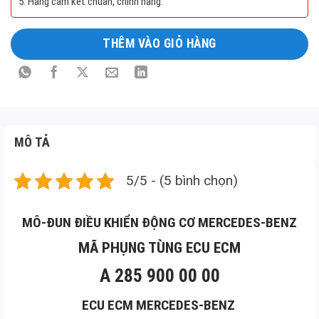
5. Hàng cam kết chuẩn, chính hãng.
Long
Mô
THÊM VÀO GIỎ HÀNG
tả
sản
phẩm
MÔ TẢ
5/5 - (5 bình chọn)
MÔ-ĐUN ĐIỀU KHIỂN ĐỘNG CƠ MERCEDES-BENZ
MÃ PHỤNG TÙNG ECU ECM
A 285 900 00 00
ECU ECM
MERCEDES-BENZ