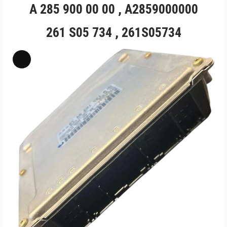
A 285 900 00 00 , A2859000000
261 S05 734 , 261S05734
Long
Mô
tả
sản
phẩm