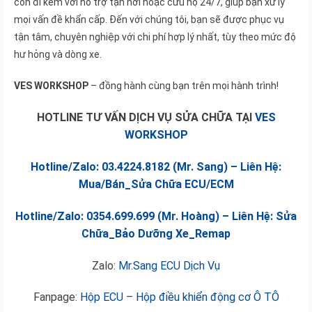
còn đi kèm với hỗ trợ tận nơi hoặc cứu hộ 24/7, giúp bạn xử lý
mọi vấn đề khẩn cấp. Đến với chúng tôi, bạn sẽ được phục vụ
tận tâm, chuyên nghiệp với chi phí hợp lý nhất, tùy theo mức độ
hư hỏng và dòng xe.
VES WORKSHOP
– đồng hành cùng bạn trên mọi hành trình!
HOTLINE TƯ VẤN DỊCH VỤ SỬA CHỮA TẠI
VES
WORKSHOP
Hotline/Zalo: 03.4224.8182 (Mr. Sang) – Liên Hệ:
Mua/Bán_Sửa Chữa ECU/ECM
Hotline/Zalo: 0354.699.699 (Mr. Hoàng) – Liên Hệ: Sửa
Chữa_Bảo Dưỡng Xe_Remap
Zalo:
Mr.Sang ECU Dịch Vụ
Fanpage:
Hộp ECU – Hộp điều khiển động cơ Ô TÔ