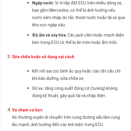
Ngập nước
: Vị trí lắp đặt ECU trên nhiều dòng xe,
bao gồm Mercedes, có thể bị ảnh hưởng nếu
nước xâm nhập do tắc thoát nước hoặc lái xe qua
khu vực ngập sâu.
Độ ẩm và oxy hóa
: Các jack cắm hoặc mạch điện
bên trong ECU có thể bị ăn mòn hoặc ẩm mốc.
Sửa chữa hoặc sử dụng sai cách
:
Kết nối sai cọc bình ắc quy hoặc câu tắt cầu chì
khi bảo dưỡng, sửa chữa xe.
Độ xe, tăng công suất động cơ (tuning) không
đúng kỹ thuật, gây quá tải và chập điện.
Va chạm cơ học
:
Xe thường xuyên di chuyển trên cung đường xấu làm rung
lắc mạnh, ảnh hưởng đến các linh kiện trong ECU.