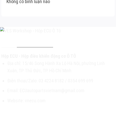
Không có bình luận nào
THÔNG TIN LIÊN HỆ
Hộp ECU - Hộp điều khiển động cơ Ô TÔ
Địa chỉ: 15/46 Song Hành Xa Lộ Hà Nội, phường Linh
Xuân, TP Thủ Đức, TP. Hồ Chí Minh
Điện thoại/Zalo: 03 4224 8182 / 0354 699 699
Email: ECUautopartsvietnam@gmail.com
Website: vnecu.com