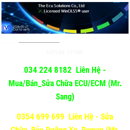
TƯ VẤN & HỖ TRỢ KHÁCH
HOTLINE TƯ VẤN:
034 224 8182
Liên Hệ -
Mua/Bán_Sửa Chữa ECU/ECM (Mr.
Sang)
0354 699 699
Liên Hệ - Sửa