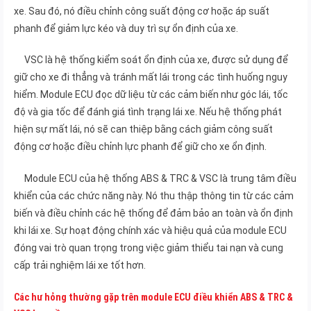
xe. Sau đó, nó điều chỉnh công suất động cơ hoặc áp suất
phanh để giảm lực kéo và duy trì sự ổn định của xe.
VSC là hệ thống kiểm soát ổn định của xe, được sử dụng để
giữ cho xe đi thẳng và tránh mất lái trong các tình huống nguy
hiểm. Module ECU đọc dữ liệu từ các cảm biến như góc lái, tốc
độ và gia tốc để đánh giá tình trạng lái xe. Nếu hệ thống phát
hiện sự mất lái, nó sẽ can thiệp bằng cách giảm công suất
động cơ hoặc điều chỉnh lực phanh để giữ cho xe ổn định.
Module ECU của hệ thống ABS & TRC & VSC là trung tâm điều
khiển của các chức năng này. Nó thu thập thông tin từ các cảm
biến và điều chỉnh các hệ thống để đảm bảo an toàn và ổn định
khi lái xe. Sự hoạt động chính xác và hiệu quả của module ECU
đóng vai trò quan trọng trong việc giảm thiểu tai nạn và cung
cấp trải nghiệm lái xe tốt hơn.
Các hư hỏng thường gặp trên module ECU điều khiển ABS & TRC &