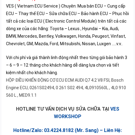
VES ( Vietnam ECU Service ) Chuyên: Mua bán ECU – Cung cấp
ECU – Thay thế ECU – Sửa chữa ECU – Bảo hành ECU – Phục hồi
tất cả các loại ECU ( Electronic Control Module) trên tất cả các
dòng xe của các hãng: Toyota – Lexus , Hyundai – Kia, Audi,
BMW, Mercedes, Bentley, Volkwagen, Honda, Peugeot, Vinfast,
Chevrolet, GM, Mazda, Ford, Mitsubishi, Nissan, Luxgen …..v.v..
Với chi phí và giá thành linh động nhất theo từng gói bảo hành 3
– 6 – 9 – 12 tháng cho khách hàng dễ dàng lựa chọn và tiết
kiệm nhất cho khách hàng.
HỘP ĐIỀU KHIỂN ĐỘNG CƠ ECU ECM AUDI Q7 4.2 V8 FSI, Bosch
Engine ECU, 0261S02494, 0 261 S02 494, 4L0910560L , 4L0 910
560 L , MED9.1.1
HOTLINE TƯ VẤN DỊCH VỤ SỬA CHỮA TẠI
VES
WORKSHOP
Hotline/Zalo: 03.4224.8182 (Mr. Sang) – Liên Hệ: