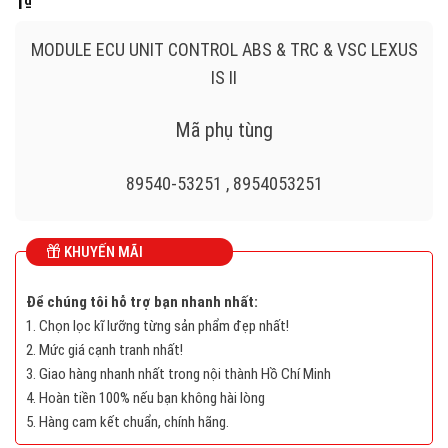
1
₫
MODULE ECU UNIT CONTROL ABS & TRC & VSC LEXUS
IS II
Mã phụ tùng
89540-53251 , 8954053251
079400-9580 , 0794009580
KHUYẾN MÃI
ECU ABS & TRC & VSC
Để chúng tôi hỗ trợ bạn nhanh nhất:
1. Chọn lọc kĩ lưỡng từng sản phẩm đẹp nhất!
2. Mức giá cạnh tranh nhất!
3. Giao hàng nhanh nhất trong nội thành Hồ Chí Minh
4. Hoàn tiền 100% nếu bạn không hài lòng
5. Hàng cam kết chuẩn, chính hãng.