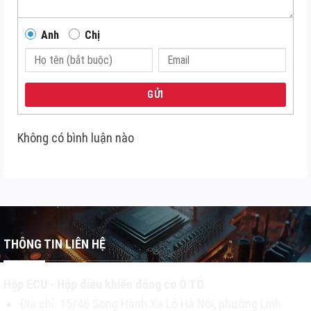
Anh
Chị
GỬI
Không có bình luận nào
THÔNG TIN LIÊN HỆ
Hộp ECU - Hộp điều khiển động cơ Ô TÔ
Địa chỉ: 15/46 Song Hành Xa Lộ Hà Nội, phường Linh