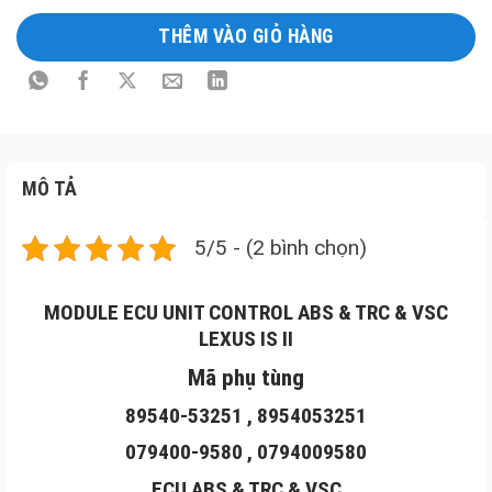
THÊM VÀO GIỎ HÀNG
MÔ TẢ
5/5 - (2 bình chọn)
MODULE ECU UNIT CONTROL ABS & TRC & VSC
LEXUS IS II
Mã phụ tùng
89540-53251 , 8954053251
079400-9580 , 0794009580
ECU ABS & TRC & VSC