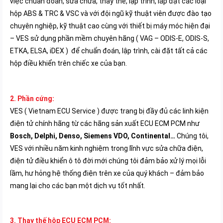
việc chuẩn đoán, sửa chữa, thay thế, lập trình, lắp đặt các loại
hộp ABS & TRC & VSC và với đội ngũ kỹ thuật viên được đào tạo
chuyên nghiệp, kỹ thuật cao cùng với thiết bị máy móc hiện đại
– VES sử dụng phần mềm chuyên hãng ( VAG – ODIS-E, ODIS-S,
ETKA, ELSA, iDEX ) để chuẩn đoán, lập trình, cài đặt tất cả các
hộp điều khiển trên chiếc xe của bạn.
2. Phần cứng:
VES ( Vietnam ECU Service ) được trang bị đầy đủ các linh kiện
điện tử chính hãng từ các hãng sản xuất ECU ECM PCM như
Bosch, Delphi, Denso, Siemens VDO, Continental…
Chúng tôi,
VES với nhiều năm kinh nghiệm trong lĩnh vực sửa chữa điện,
điện tử điều khiển ô tô đời mới chúng tôi đảm bảo xử lý mọi lỗi
lầm, hư hỏng hệ thống điện trên xe của quý khách – đảm bảo
mang lại cho các bạn một dịch vụ tốt nhất.
3. Thay thế hộp ECU ECM PCM: