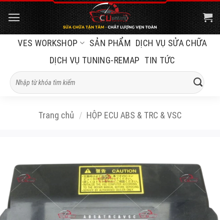
Bỏ
qua
nội
VES WORKSHOP
SẢN PHẨM
DỊCH VỤ SỬA CHỮA
dung
DỊCH VỤ TUNING-REMAP
TIN TỨC
Tìm
kiếm:
Trang chủ
/
HỘP ECU ABS & TRC & VSC