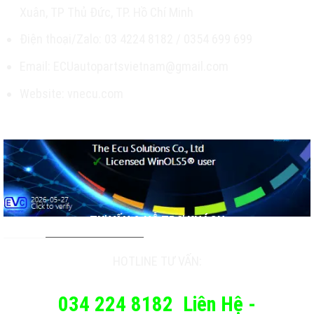
Xuân, TP Thủ Đức, TP. Hồ Chí Minh
Điện thoại/Zalo: 03 4224 8182 / 0354 699 699
Email: ECUautopartsvietnam@gmail.com
Website: vnecu.com
TƯ VẤN & HỖ TRỢ KHÁCH
HOTLINE TƯ VẤN:
034 224 8182
Liên Hệ -