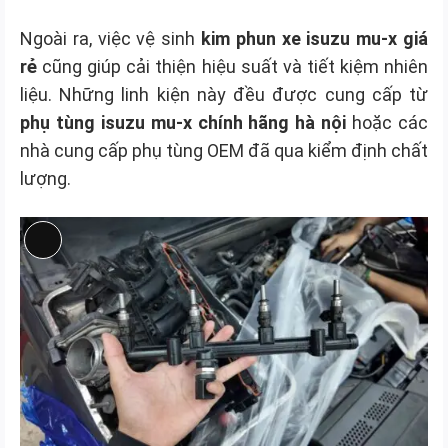
Ngoài ra, việc vệ sinh
kim phun xe isuzu mu-x giá
rẻ
cũng giúp cải thiện hiệu suất và tiết kiệm nhiên
liệu. Những linh kiện này đều được cung cấp từ
phụ tùng isuzu mu-x chính hãng hà nội
hoặc các
nhà cung cấp phụ tùng OEM đã qua kiểm định chất
lượng.
Long
Mô
tả
sản
phẩm