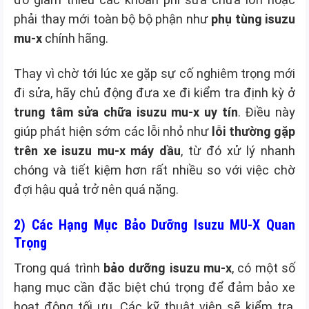
phải thay mới toàn bộ bộ phận như
phụ tùng isuzu
mu-x
chính hãng.
Thay vì chờ tới lúc xe gặp sự cố nghiêm trọng mới
đi sửa, hãy chủ động đưa xe đi kiểm tra định kỳ ở
trung tâm sửa chữa isuzu mu-x uy tín
. Điều này
giúp phát hiện sớm các lỗi nhỏ như
lỗi thường gặp
trên xe isuzu mu-x máy dầu
, từ đó xử lý nhanh
chóng và tiết kiệm hơn rất nhiều so với việc chờ
đợi hậu quả trở nên quá nặng.
2) Các Hạng Mục Bảo Dưỡng Isuzu MU-X Quan
Trọng
Trong quá trình
bảo dưỡng isuzu mu-x
, có một số
hạng mục cần đặc biệt chú trọng để đảm bảo xe
hoạt động tối ưu. Các kỹ thuật viên sẽ kiểm tra,