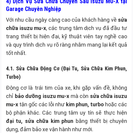
4) Dịch Vụ Sửa Chữa Chuyên Sâu Isuzu MU-X tại
Garage Chuyên Nghiệp
Với nhu cầu ngày càng cao của khách hàng về
sửa
chữa isuzu mu-x
, các trung tâm dịch vụ đã đầu tư
trang thiết bị hiện đại, kỹ thuật viên tay nghề cao
và quy trình dịch vụ rõ ràng nhằm mang lại kết quả
tốt nhất.
4.1. Sửa Chữa Động Cơ (Đại Tu, Sửa Chữa Kim Phun,
Turbo)
Động cơ là trái tim của xe, khi gặp vấn đề, không
chỉ
bảo dưỡng isuzu mu-x
mà còn
sửa chữa isuzu
mu-x
tận gốc các lỗi như
kim phun, turbo
hoặc các
bộ phận khác. Các trung tâm uy tín sẽ thực hiện
đại tu, sửa chữa kim phun
bằng thiết bị chuyên
dụng, đảm bảo xe vận hành như mới.