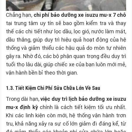
Chẳng hạn,
chi phí bảo dưỡng xe isuzu mu-x 7 chỗ
tại trung tâm uy tín sẽ bao gồm kiểm tra và thay
thế các chi tiết như lọc dầu, lọc gió, nước làm mát,
dầu thắng, giúp duy trì hiệu quả hoạt động của hệ
thống và giảm thiểu các hậu quả do mòn tự nhiên
gây ra. Nhờ đó, các bộ phận quan trọng đều duy trì
tuổi thọ lâu dài, giúp chiếc xe của bạn luôn mới mẻ,
vận hành bền bỉ theo thời gian.
1.3. Tiết Kiệm Chi Phí Sửa Chữa Lớn Về Sau
Trong dài hạn,
việc duy trì lịch bảo dưỡng xe isuzu
mu-x định kỳ
chính là cách tiết kiệm tối ưu nhất.
Khi các linh kiện còn mới, hệ thống vận hành trơn
tru, khả năng xảy ra sự cố lớn giảm đi đáng kể, từ
đó giảm thiểu các khoản phí sửa chữa lớn hoặc