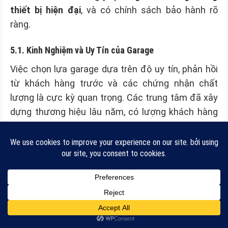
thiết bị hiện đại
, và có chính sách bảo hành rõ
ràng.
5.1. Kinh Nghiệm và Uy Tín của Garage
Việc chọn lựa garage dựa trên độ uy tín, phản hồi
từ khách hàng trước và các chứng nhận chất
lượng là cực kỳ quan trọng. Các trung tâm đã xây
dựng thương hiệu lâu năm, có lượng khách hàng
trung thành, sẽ đảm bảo
quy trình bảo dưỡng xe
isuzu mu-x chuyên nghiệp
và kết quả tốt nhất.
5.2. Đội Ngũ Kỹ Thuật Viên Tay Nghề Cao
Các kỹ thuật viên giàu kinh nghiệm, được đào tạo
bài bản sẽ giúp xác định chính xác lỗi, xử lý nhanh
chóng các vấn đề như
lỗi thường gặp trên xe