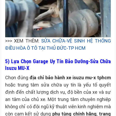
>>> XEM THÊM:
SỬA CHỮA-VỆ SINH HỆ THỐNG
ĐIỀU HÒA Ô TÔ TẠI THỦ ĐỨC-TP HCM
5) Lựa Chọn Garage Uy Tín Bảo Dưỡng-Sửa Chữa
Isuzu MU-X
Chọn đúng
địa chỉ bảo hành xe isuzu mu-x tphcm
hoặc trung tâm sửa chữa uy tín là yếu tố quyết
định đến chất lượng dịch vụ, độ bền của xe và sự
an tâm của chủ xe. Một trung tâm chuyên nghiệp
không chỉ có đội ngũ kỹ thuật viên kinh nghiệm mà
còn cam kết sử dụng
phụ tùng chính hãng
,
trang