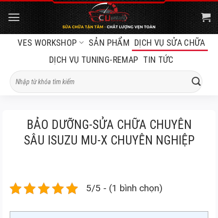
Bỏ
qua
nội
VES WORKSHOP
SẢN PHẨM
DỊCH VỤ SỬA CHỮA
dung
DỊCH VỤ TUNING-REMAP
TIN TỨC
Tìm
kiếm:
BẢO DƯỠNG-SỬA CHỮA CHUYÊN
SÂU ISUZU MU-X CHUYÊN NGHIỆP
5/5 - (1 bình chọn)