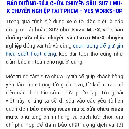
BẢO DƯỠNG-SỬA CHỮA CHUYÊN SÂU ISUZU MU-
X CHUYÊN NGHIỆP TẠI TPHCM – VES WORKSHOP
Trong quá trình sử dụng xe ô tô, đặc biệt là các
dòng xe tải hoặc SUV như
Isuzu MU-X
, việc
bảo
dưỡng-sửa chữa chuyên sâu Isuzu Mu-X chuyên
nghiệp
đóng vai trò vô cùng
quan trọng để giữ gìn
hiệu suất hoạt động
, kéo dài tuổi thọ cũng như
đảm bảo an toàn cho người dùng.
Một trung tâm sửa chữa uy tín sẽ giúp khách hàng
yên tâm hơn trong từng dịch vụ, từ kiểm tra nhỏ
đến các thao tác sửa chữa phức tạp. Trong bài
viết này, chúng ta sẽ đi sâu vào các yếu tố liên
quan đến
bảo dưỡng isuzu mu-x
,
sửa chữa isuzu
mu-x
, phụ tùng chính hãng, và cách lựa chọn địa
chỉ phù hợp để đảm bảo chất lượng dịch vụ tốt