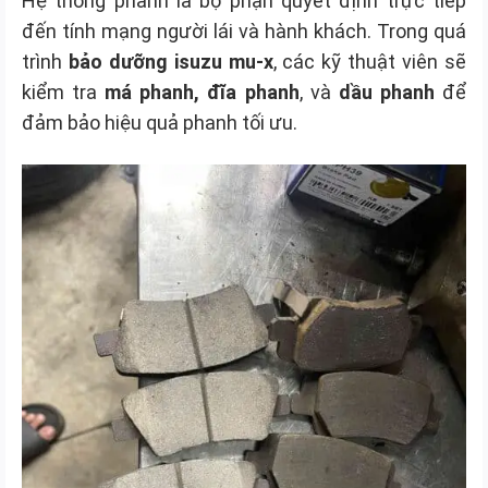
Hệ thống phanh là bộ phận quyết định trực tiếp
đến tính mạng người lái và hành khách. Trong quá
trình
bảo dưỡng isuzu mu-x
, các kỹ thuật viên sẽ
kiểm tra
má phanh, đĩa phanh
, và
dầu phanh
để
đảm bảo hiệu quả phanh tối ưu.