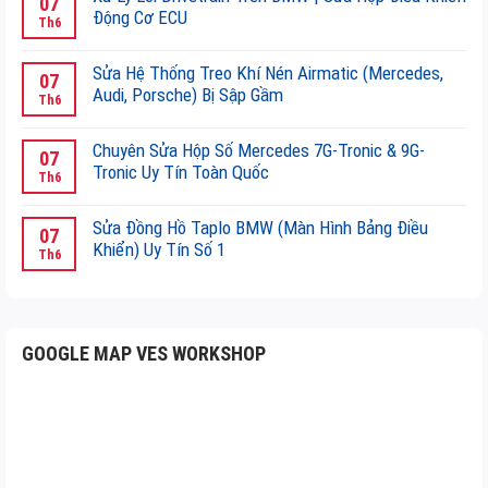
07
lý
bình
Động Cơ ECU
Đặt
Th6
AutoTuner
luận
Chìa
Không
tại
ở
Khoá,
có
Việt
Sửa Hệ Thống Treo Khí Nén Airmatic (Mercedes,
Giải
07
Đồng
bình
Nam
Audi, Porsche) Bị Sập Gầm
Mã
Th6
Bộ
luận
Số
&
Không
Hệ
ở
1
Khắc
có
Thống
Chuyên Sửa Hộp Số Mercedes 7G-Tronic & 9G-
Xử
07
Phục
bình
Chống
Tronic Uy Tín Toàn Quốc
Lý
Th6
Lỗi
luận
Trộm
Lỗi
Không
Hộp
ở
(Immobilizer)
Drivetrain
có
Số
Sửa Đồng Hồ Taplo BMW (Màn Hình Bảng Điều
Sửa
07
Mercedes
Trên
bình
DSG
Khiển) Uy Tín Số 1
Hệ
Th6
&
BMW
luận
(Mechatronic)
Thống
Không
BMW
|
ở
Trên
Treo
có
Sửa
Chuyên
Audi
Khí
bình
Hộp
Sửa
&
Nén
luận
Điều
Hộp
GOOGLE MAP VES WORKSHOP
Porsche
Airmatic
ở
Khiển
Số
(Mercedes,
Sửa
Động
Mercedes
Audi,
Đồng
Cơ
7G-
Porsche)
Hồ
ECU
Tronic
Bị
Taplo
&
Sập
BMW
9G-