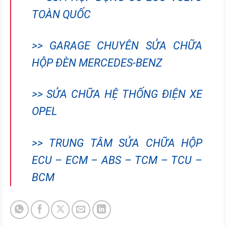
TOÀN QUỐC
>> GARAGE CHUYÊN SỬA CHỮA
HỘP ĐÈN MERCEDES-BENZ
>> SỬA CHỮA HỆ THỐNG ĐIỆN XE
OPEL
>> TRUNG TÂM SỬA CHỮA HỘP
ECU – ECM – ABS – TCM – TCU –
BCM