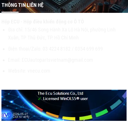
THÔNG TIN LIÊN HỆ
Hộp ECU - Hộp điều khiển động cơ Ô TÔ
Địa chỉ: 15/46 Song Hành Xa Lộ Hà Nội, phường Linh
Xuân, TP Thủ Đức, TP. Hồ Chí Minh
Điện thoại/Zalo: 03 4224 8182 / 0354 699 699
Email: ECUautopartsvietnam@gmail.com
Website: vnecu.com
TƯ VẤN & HỖ TRỢ KHÁCH