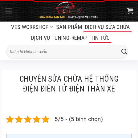
Bỏ
qua
nội
VES WORKSHOP
SẢN PHẨM
DỊCH VỤ SỬA CHỮA
dung
DỊCH VỤ TUNING-REMAP
TIN TỨC
Tìm
kiếm:
CHUYÊN SỬA CHỮA HỆ THỐNG
ĐIỆN-ĐIỆN TỬ-ĐIỆN THÂN XE
5/5 - (5 bình chọn)