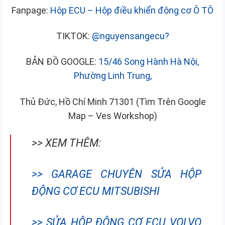
Fanpage:
Hộp ECU – Hộp điều khiển động cơ Ô TÔ
TIKTOK:
@nguyensangecu?
BẢN ĐỒ GOOGLE:
15/46 Song Hành Hà Nội,
Phường Linh Trung,
Thủ Đức, Hồ Chí Minh 71301 (Tìm Trên Google
Map – Ves Workshop)
>> XEM THÊM:
>> GARAGE CHUYÊN SỬA HỘP
ĐỘNG CƠ ECU MITSUBISHI
>> SỬA HỘP ĐỘNG CƠ ECU VOLVO