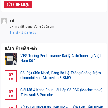
tài
uy tín chất lượng, đúng ý của em
Trả lời
2 năm trước
●
BÀI VIẾT GẦN ĐÂY
VES Tuning Performance Đại lý AutoTuner tại Việt
Nam Số 1
Không
có
Cài Đặt Chìa Khoá, Đồng Bộ Hệ Thống Chống Trộm
07
bình
(Immobilizer) Mercedes & BMW
Th6
luận
Không
ở
có
Giải Mã & Khắc Phục Lỗi Hộp Số DSG (Mechatronic)
VES
07
bình
Trên Audi & Porsche
Tuning
Th6
luận
Performance
Không
ở
Đại
có
Xử Lý Lỗi Drivetrain Trên BMW | Sửa Hộp Điều Khiển
Cài