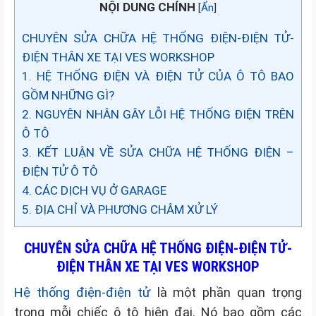
NỘI DUNG CHÍNH
[
Ẩn
]
CHUYÊN SỬA CHỮA HỆ THỐNG ĐIỆN-ĐIỆN TỬ-
ĐIỆN THÂN XE TẠI VES WORKSHOP
1. HỆ THỐNG ĐIỆN VÀ ĐIỆN TỬ CỦA Ô TÔ BAO
GỒM NHỮNG GÌ?
2. NGUYÊN NHÂN GÂY LỖI HỆ THỐNG ĐIỆN TRÊN
Ô TÔ
3. KẾT LUẬN VỀ SỬA CHỮA HỆ THỐNG ĐIỆN –
ĐIỆN TỬ Ô TÔ
4. CÁC DỊCH VỤ Ở GARAGE
5. ĐỊA CHỈ VÀ PHƯƠNG CHÂM XỬ LÝ
CHUYÊN SỬA CHỮA HỆ THỐNG ĐIỆN-ĐIỆN TỬ-
ĐIỆN THÂN XE TẠI VES WORKSHOP
Hệ thống điện-điện tử
là một phần quan trọng
trong mỗi chiếc ô tô hiện đại. Nó bao gồm các