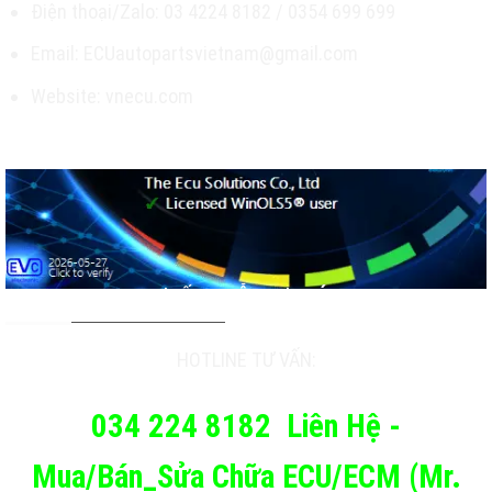
Điện thoại/Zalo: 03 4224 8182 / 0354 699 699
Email: ECUautopartsvietnam@gmail.com
Website: vnecu.com
TƯ VẤN & HỖ TRỢ KHÁCH
HOTLINE TƯ VẤN:
034 224 8182
Liên Hệ -
Mua/Bán_Sửa Chữa ECU/ECM (Mr.