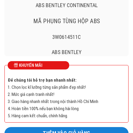
ABS BENTLEY CONTINENTAL
MÃ PHỤNG TÙNG HỘP ABS
3W0614511C
ABS BENTLEY
KHUYẾN MÃI
Long
Để chúng tôi hỗ trợ bạn nhanh nhất:
Mô
1. Chọn lọc kĩ lưỡng từng sản phẩm đẹp nhất!
tả
2. Mức giá cạnh tranh nhất!
sản
3. Giao hàng nhanh nhất trong nội thành Hồ Chí Minh
phẩm
4. Hoàn tiền 100% nếu bạn không hài lòng
5. Hàng cam kết chuẩn, chính hãng.