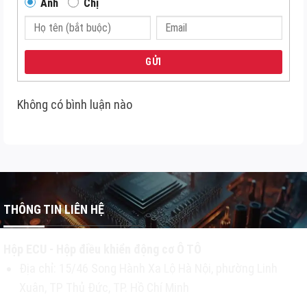
Anh
Chị
GỬI
Không có bình luận nào
THÔNG TIN LIÊN HỆ
Hộp ECU - Hộp điều khiển động cơ Ô TÔ
Địa chỉ: 15/46 Song Hành Xa Lộ Hà Nội, phường Linh
Xuân, TP Thủ Đức, TP. Hồ Chí Minh