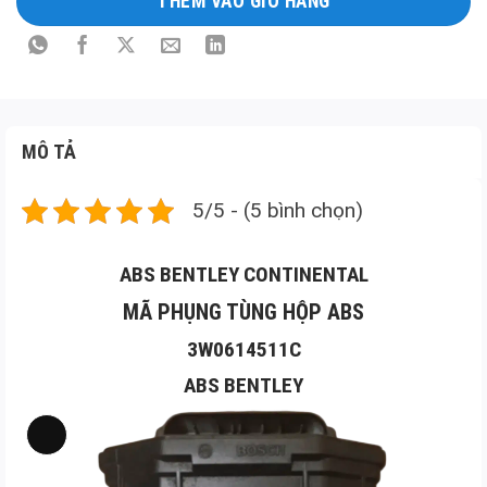
THÊM VÀO GIỎ HÀNG
MÔ TẢ
5/5 - (5 bình chọn)
ABS BENTLEY CONTINENTAL
MÃ PHỤNG TÙNG HỘP ABS
3W0614511C
ABS BENTLEY
Long
Mô