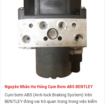
tả
sản
phẩm
Nguyên Nhân Hư Hỏng Cụm Bơm ABS BENTLEY
Cụm bơm ABS (Anti-lock Braking System) trên
BENTLEY đóng vai trò quan trọng trong việc kiểm