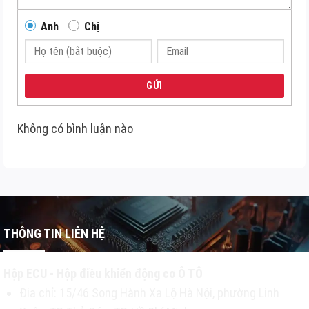
Anh
Chị
GỬI
Không có bình luận nào
THÔNG TIN LIÊN HỆ
Hộp ECU - Hộp điều khiển động cơ Ô TÔ
Địa chỉ: 15/46 Song Hành Xa Lộ Hà Nội, phường Linh