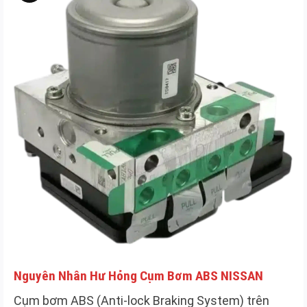
Mô
tả
sản
phẩm
Nguyên Nhân Hư Hỏng Cụm Bơm ABS NISSAN
Cụm bơm ABS (Anti-lock Braking System) trên