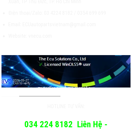
Xuân, TP Thủ Đức, TP. Hồ Chí Minh
Điện thoại/Zalo: 03 4224 8182 / 0354 699 699
Email: ECUautopartsvietnam@gmail.com
Website: vnecu.com
TƯ VẤN & HỖ TRỢ KHÁCH
HOTLINE TƯ VẤN:
034 224 8182
Liên Hệ -