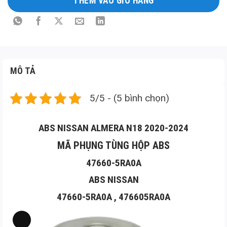
THÊM VÀO GIỎ HÀNG
MÔ TẢ
5/5 - (5 bình chọn)
ABS NISSAN ALMERA N18 2020-2024
MÃ PHỤNG TÙNG HỘP ABS
47660-5RA0A
ABS NISSAN
47660-5RA0A , 476605RA0A
Long