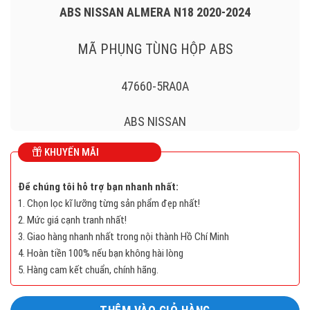
ABS NISSAN ALMERA N18 2020-2024
MÃ PHỤNG TÙNG HỘP ABS
47660-5RA0A
ABS NISSAN
KHUYẾN MÃI
47660-5RA0A , 476605RA0A
Để chúng tôi hỗ trợ bạn nhanh nhất:
1. Chọn lọc kĩ lưỡng từng sản phẩm đẹp nhất!
Long
2. Mức giá cạnh tranh nhất!
Mô
3. Giao hàng nhanh nhất trong nội thành Hồ Chí Minh
tả
4. Hoàn tiền 100% nếu bạn không hài lòng
sản
5. Hàng cam kết chuẩn, chính hãng.
phẩm