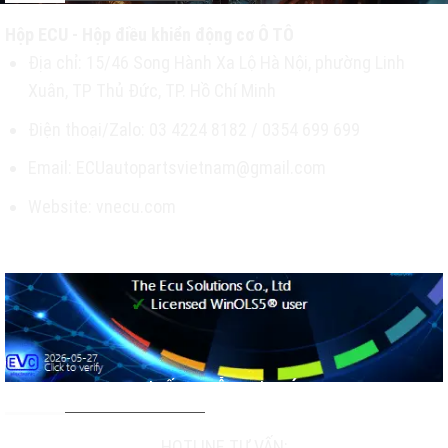
Hộp ECU - Hộp điều khiển động cơ Ô TÔ
Địa chỉ: 15/46 Song Hành Xa Lộ Hà Nội, phường Linh
Xuân, TP Thủ Đức, TP. Hồ Chí Minh
Điện thoại/Zalo: 03 4224 8182 / 0354 699 699
Email: ECUautopartsvietnam@gmail.com
Website: vnecu.com
TƯ VẤN & HỖ TRỢ KHÁCH
HOTLINE TƯ VẤN: