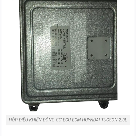
Mô
tả
sản
phẩm
HỘP ĐIỀU KHIỂN ĐỘNG CƠ ECU ECM HUYNDAI TUCSON 2.0L