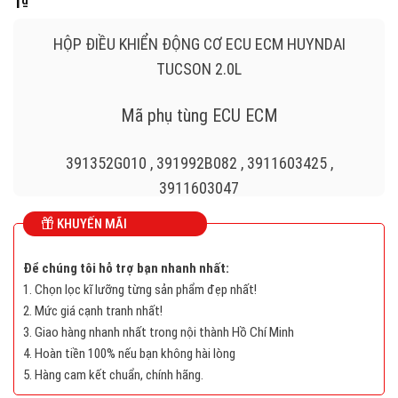
1
₫
HỘP ĐIỀU KHIỂN ĐỘNG CƠ ECU ECM HUYNDAI
TUCSON 2.0L
Mã phụ tùng ECU ECM
391352G010 , 391992B082 , 3911603425 ,
3911603047
KHUYẾN MÃI
391114A832 , 391272B940 , 3911603404 ,
391272B690 , 391362G140 , 391362G010
Để chúng tôi hỗ trợ bạn nhanh nhất:
1. Chọn lọc kĩ lưỡng từng sản phẩm đẹp nhất!
3913226BC5 , 3910603403 , 3911603433 ,
2. Mức giá cạnh tranh nhất!
391182BAX5 , 3911003090 , 3911403120
3. Giao hàng nhanh nhất trong nội thành Hồ Chí Minh
4. Hoàn tiền 100% nếu bạn không hài lòng
3911403135 , 391202B123 , 391064A100
5. Hàng cam kết chuẩn, chính hãng.