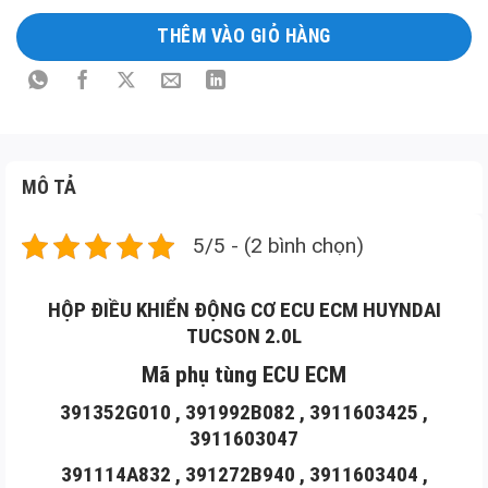
301014A860 , 3911042720 , 391182BCR0 ,
THÊM VÀO GIỎ HÀNG
3910303009 , 391182BAP8 , 391332B007
3910127820 , 391032G410 , 391363G140 ,
3911103285 , 391252B192
MÔ TẢ
391222B012
5/5 - (2 bình chọn)
KEFICO ECU
HỘP ĐIỀU KHIỂN ĐỘNG CƠ ECU ECM HUYNDAI
HUYNDAI TUCSON 2.0L
TUCSON 2.0L
5WY4A39C, 5WY 4A3 9C
Mã phụ tùng ECU ECM
391352G010 , 391992B082 , 3911603425 ,
391032G410 , 39103-2G410
3911603047
391114A832 , 391272B940 , 3911603404 ,