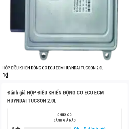
HỘP ĐIỀU KHIỂN ĐỘNG CƠ ECU ECM HUYNDAI TUCSON 2.0L
1
₫
Đánh giá HỘP ĐIỀU KHIỂN ĐỘNG CƠ ECU ECM
HUYNDAI TUCSON 2.0L
CHƯA CÓ
ĐÁNH GIÁ NÀO
0%
| 0 đánh giá