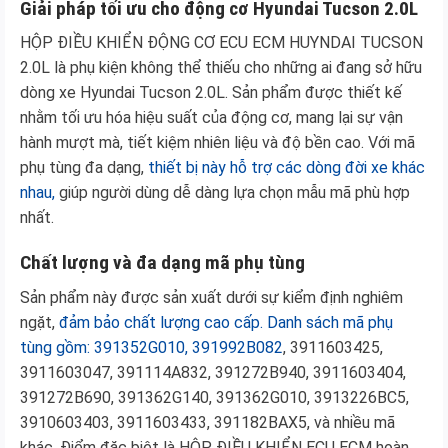
Giải pháp tối ưu cho động cơ Hyundai Tucson 2.0L
HỘP ĐIỀU KHIỂN ĐỘNG CƠ ECU ECM HUYNDAI TUCSON
2.0L là phụ kiện không thể thiếu cho những ai đang sở hữu
dòng xe Hyundai Tucson 2.0L. Sản phẩm được thiết kế
nhằm tối ưu hóa hiệu suất của động cơ, mang lại sự vận
hành mượt mà, tiết kiệm nhiên liệu và độ bền cao. Với mã
phụ tùng đa dạng,
thiết bị này hỗ trợ các dòng đời xe khác
nhau,
giúp người dùng dễ dàng lựa chọn mẫu mã phù hợp
nhất.
Chất lượng và đa dạng mã phụ tùng
Sản phẩm này được sản xuất dưới sự kiểm định nghiêm
ngặt,
đảm bảo chất lượng cao cấp. Danh sách mã phụ
tùng gồm: 391352G010, 391992B082
, 3911603425,
3911603047, 391114A832, 391272B940, 3911603404,
391272B690, 391362G140, 391362G010, 3913226BC5,
3910603403, 3911603433, 391182BAX5, và nhiều mã
khác. Điểm đặc biệt là HỘP ĐIỀU KHIỂN ECU ECM hoàn