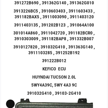
391272B690 , 391362G140 , 391362G010
Long
Mô
3913226BC5 , 3910603403 , 3911603433 ,
391182BAX5 , 3911003090 , 3911403120
tả
sản
3911403135 , 391202B123 , 391064A100
phẩm
301014A860 , 3911042720 , 391182BCR0 ,
3910303009 , 391182BAP8 , 391332B007
3910127820 , 391032G410 , 391363G140 ,
3911103285 , 391252B192
391222B012
KEFICO ECU
HUYNDAI TUCSON 2.0L
5WY4A39C, 5WY 4A3 9C
391032G410 , 39103-2G410
Long