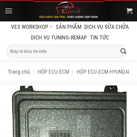
Bỏ
qua
nội
VES WORKSHOP
SẢN PHẨM
DỊCH VỤ SỬA CHỮA
dung
DỊCH VỤ TUNING-REMAP
TIN TỨC
Tìm
kiếm:
Trang chủ
/
HỘP ECU-ECM
/
HỘP ECU-ECM HYUNDAI