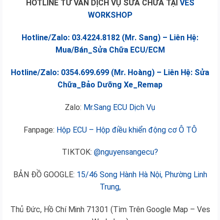
HOTLINE TƯ VẤN DỊCH VỤ SỬA CHỮA TẠI
VES
WORKSHOP
Hotline/Zalo: 03.4224.8182 (Mr. Sang) – Liên Hệ:
Mua/Bán_Sửa Chữa ECU/ECM
Hotline/Zalo: 0354.699.699 (Mr. Hoàng) – Liên Hệ: Sửa
Chữa_Bảo Dưỡng Xe_Remap
Zalo:
Mr.Sang ECU Dịch Vụ
Fanpage:
Hộp ECU – Hộp điều khiển động cơ Ô TÔ
TIKTOK:
@nguyensangecu?
BẢN ĐỒ GOOGLE:
15/46 Song Hành Hà Nội, Phường Linh
Trung,
Thủ Đức, Hồ Chí Minh 71301 (Tìm Trên Google Map – Ves