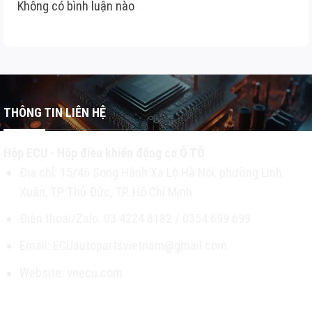
Không có bình luận nào
THÔNG TIN LIÊN HỆ
Hộp ECU - Hộp điều khiển động cơ Ô TÔ
Địa chỉ: 15/46 Song Hành Xa Lộ Hà Nội, phường Linh
Xuân, TP Thủ Đức, TP. Hồ Chí Minh
Điện thoại/Zalo: 03 4224 8182 / 0354 699 699
Email: ECUautopartsvietnam@gmail.com
Website: vnecu.com