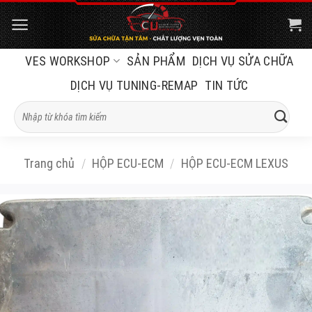
Bỏ
qua
nội
VES WORKSHOP
SẢN PHẨM
DỊCH VỤ SỬA CHỮA
dung
DỊCH VỤ TUNING-REMAP
TIN TỨC
Tìm
kiếm:
Trang chủ
/
HỘP ECU-ECM
/
HỘP ECU-ECM LEXUS