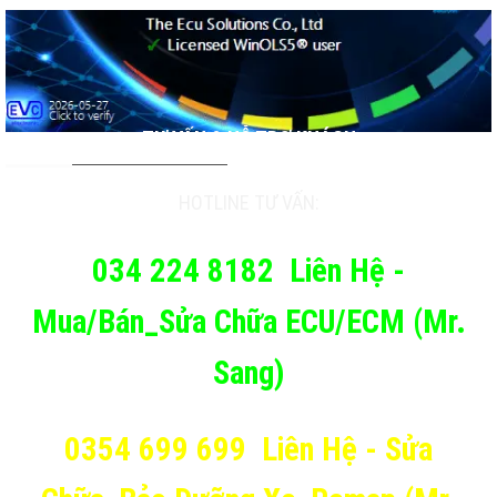
TƯ VẤN & HỖ TRỢ KHÁCH
HOTLINE TƯ VẤN:
034 224 8182
Liên Hệ -
Mua/Bán_Sửa Chữa ECU/ECM (Mr.
Sang)
0354 699 699
Liên Hệ - Sửa