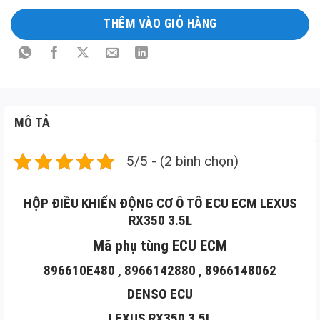
Long
THÊM VÀO GIỎ HÀNG
Mô
tả
sản
phẩm
MÔ TẢ
5/5 - (2 bình chọn)
HỘP ĐIỀU KHIỂN ĐỘNG CƠ Ô TÔ ECU ECM LEXUS
RX350 3.5L
Mã phụ tùng ECU ECM
896610E480 , 8966142880 , 8966148062
DENSO ECU
LEXUS RX350 3.5L