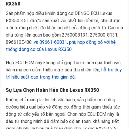
RX350
Sản phẩm hộp điều khiển động cơ DENSO ECU Lexus
RX350 3.5L được sản xuất với chất liệu bền bỉ, chịu được
môi trường nhiệt độ khắc nghiệt của động cơ ô tô. Các mã
phụ tùng liên quan bao gồm 2750008131, 275000-8131,
896610E480,
và 89661-60831, phù hợp đồng bộ với hệ
thống động cơ của Lexus RX350.
Hộp ECU ECM này không chỉ giúp tối ưu hóa quá trình vận
hành mà còn giảm thiểu mức tiêu thụ nhiên liệu,
hỗ trợ duy
trì hiệu suất cao trong thời gian dài.
Sự Lựa Chọn Hoàn Hảo Cho Lexus RX350
Không chỉ mang lại lợi ích vận hành, sản phẩm còn tăng
cường hiệu quả bảo vệ động cơ, đồng thời giảm thiểu tác
động từ các yếu tố bên ngoài. Chọn hộp ECU ECM này là
đầu tư thông minh để đảm bảo độ an toàn, khả năng tiết
kiệm chi phí và hiệu quả toàn diện cho Lexus RX350 3.5L