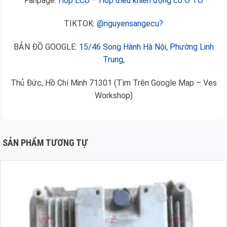
Fanpage:
Hộp ECU – Hộp điều khiển động cơ Ô TÔ
TIKTOK:
@nguyensangecu?
BẢN ĐỒ GOOGLE:
15/46 Song Hành Hà Nội, Phường Linh
Trung,
Thủ Đức, Hồ Chí Minh 71301 (Tìm Trên Google Map – Ves
Workshop)
SẢN PHẨM TƯƠNG TỰ