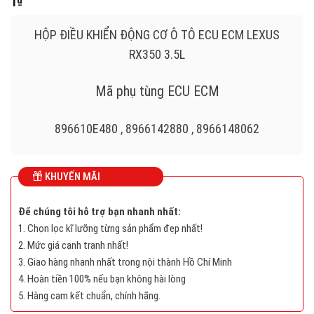
1
₫
HỘP ĐIỀU KHIỂN ĐỘNG CƠ Ô TÔ ECU ECM LEXUS
RX350 3.5L
Mã phụ tùng ECU ECM
896610E480 , 8966142880 , 8966148062
DENSO ECU
KHUYẾN MÃI
LEXUS RX350 3.5L
Để chúng tôi hỗ trợ bạn nhanh nhất:
1. Chọn lọc kĩ lưỡng từng sản phẩm đẹp nhất!
2750008131, 275000-8131
2. Mức giá cạnh tranh nhất!
3. Giao hàng nhanh nhất trong nội thành Hồ Chí Minh
8966160831 , 89661-60831
4. Hoàn tiền 100% nếu bạn không hài lòng
5. Hàng cam kết chuẩn, chính hãng.