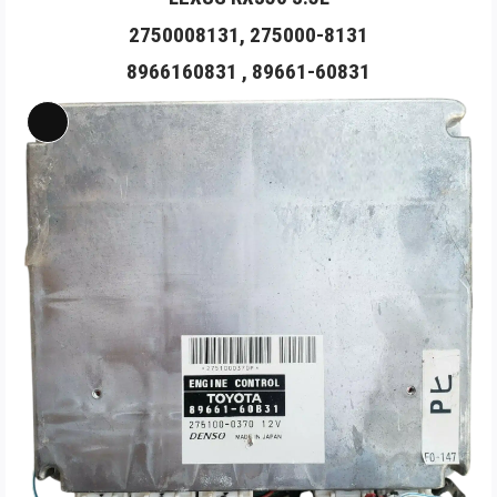
2750008131, 275000-8131
8966160831 , 89661-60831
Long
Mô
tả
sản
phẩm