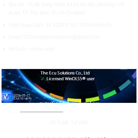
Địa chỉ: 15/46 Song Hành Xa Lộ Hà Nội, phường Linh
Xuân, TP Thủ Đức, TP. Hồ Chí Minh
Điện thoại/Zalo: 03 4224 8182 / 0354 699 699
Email: ECUautopartsvietnam@gmail.com
Website: vnecu.com
TƯ VẤN & HỖ TRỢ KHÁCH
HOTLINE TƯ VẤN: