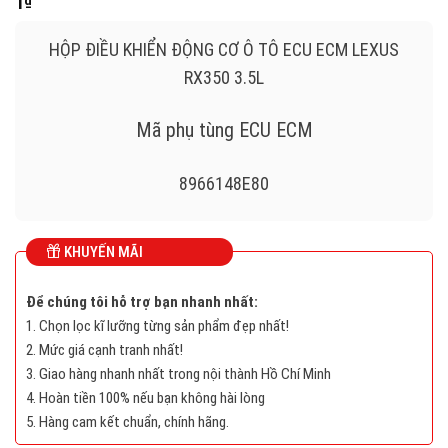
1
₫
HỘP ĐIỀU KHIỂN ĐỘNG CƠ Ô TÔ ECU ECM LEXUS
RX350 3.5L
Mã phụ tùng ECU ECM
8966148E80
DENSO ECU
KHUYẾN MÃI
LEXUS RX350 3.5L
Để chúng tôi hỗ trợ bạn nhanh nhất:
1. Chọn lọc kĩ lưỡng từng sản phẩm đẹp nhất!
2753003590, 275300-48E80
2. Mức giá cạnh tranh nhất!
3. Giao hàng nhanh nhất trong nội thành Hồ Chí Minh
8966148E80 , 89661-48E80
4. Hoàn tiền 100% nếu bạn không hài lòng
5. Hàng cam kết chuẩn, chính hãng.