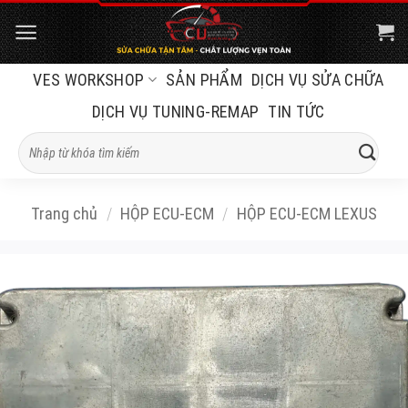
Bỏ
qua
nội
VES WORKSHOP
SẢN PHẨM
DỊCH VỤ SỬA CHỮA
dung
DỊCH VỤ TUNING-REMAP
TIN TỨC
Tìm
kiếm:
Trang chủ
/
HỘP ECU-ECM
/
HỘP ECU-ECM LEXUS