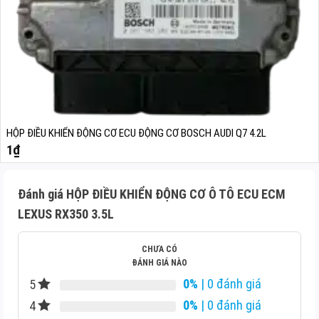
HỘP ĐIỀU KHIỂN ĐỘNG CƠ ECU ĐỘNG CƠ BOSCH AUDI Q7 4.2L
1
₫
Đánh giá HỘP ĐIỀU KHIỂN ĐỘNG CƠ Ô TÔ ECU ECM
LEXUS RX350 3.5L
CHƯA CÓ
ĐÁNH GIÁ NÀO
0%
| 0 đánh giá
5
0%
| 0 đánh giá
4