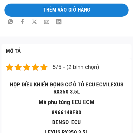
Long
THÊM VÀO GIỎ HÀNG
Mô
tả
sản
phẩm
MÔ TẢ
5/5 - (2 bình chọn)
HỘP ĐIỀU KHIỂN ĐỘNG CƠ Ô TÔ ECU ECM LEXUS
RX350 3.5L
Mã phụ tùng ECU ECM
8966148E80
DENSO ECU
LEXUS RX350 3.5L