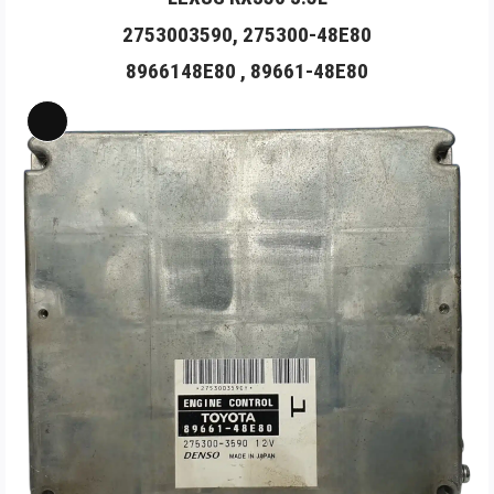
2753003590, 275300-48E80
8966148E80 , 89661-48E80
Long
Mô
tả
sản
phẩm