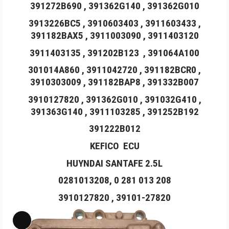
391272B690 , 391362G140 , 391362G010
Long
Mô
3913226BC5 , 3910603403 , 3911603433 ,
391182BAX5 , 3911003090 , 3911403120
tả
sản
3911403135 , 391202B123 , 391064A100
phẩm
301014A860 , 3911042720 , 391182BCR0 ,
3910303009 , 391182BAP8 , 391332B007
3910127820 , 391362G010 , 391032G410 ,
391363G140 , 3911103285 , 391252B192
391222B012
KEFICO ECU
HUYNDAI SANTAFE 2.5L
0281013208, 0 281 013 208
3910127820 , 39101-27820
Long