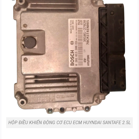
Mô
tả
sản
phẩm
HỘP ĐIỀU KHIỂN ĐỘNG CƠ ECU ECM HUYNDAI SANTAFE 2.5L