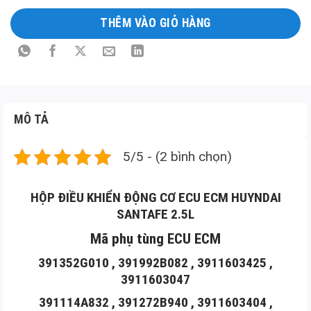
301014A860 , 3911042720 , 391182BCR0 ,
THÊM VÀO GIỎ HÀNG
3910303009 , 391182BAP8 , 391332B007
3910127820 , 391362G010 , 391032G410 ,
391363G140 , 3911103285 , 391252B192
MÔ TẢ
391222B012
5/5 - (2 bình chọn)
KEFICO ECU
HỘP ĐIỀU KHIỂN ĐỘNG CƠ ECU ECM HUYNDAI
HUYNDAI SANTAFE 2.5L
SANTAFE 2.5L
0281013208, 0 281 013 208
Mã phụ tùng ECU ECM
391352G010 , 391992B082 , 3911603425 ,
3910127820 , 39101-27820
3911603047
391114A832 , 391272B940 , 3911603404 ,