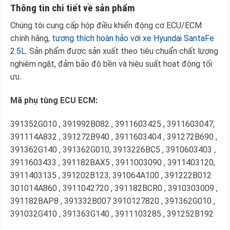
Thông tin chi tiết về sản phẩm
Chúng tôi cung cấp hộp điều khiển động cơ ECU/ECM
chính hãng,
tương thích hoàn hảo với xe Hyundai SantaFe
2.5L
. Sản phẩm được sản xuất theo tiêu chuẩn chất lượng
nghiêm ngặt, đảm bảo độ bền và hiệu suất hoạt động tối
ưu.
Mã phụ tùng ECU ECM:
391352G010 , 391992B082 , 3911603425 , 3911603047,
391114A832 , 391272B940 , 3911603404 , 391272B690 ,
391362G140 , 391362G010, 3913226BC5 , 3910603403 ,
3911603433 , 391182BAX5 , 3911003090 , 3911403120,
3911403135 , 391202B123, 391064A100 , 391222B012
301014A860 , 3911042720 , 391182BCR0 , 3910303009 ,
391182BAP8 , 391332B007 3910127820 , 391362G010 ,
391032G410 , 391363G140 , 3911103285 , 391252B192