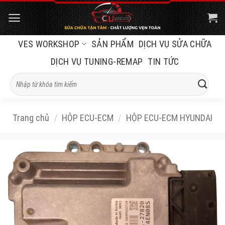
Bỏ
qua
nội
VES WORKSHOP
SẢN PHẨM
DỊCH VỤ SỬA CHỮA
dung
DỊCH VỤ TUNING-REMAP
TIN TỨC
Tìm
kiếm:
Trang chủ
/
HỘP ECU-ECM
/
HỘP ECU-ECM HYUNDAI