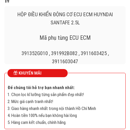
1
₫
HỘP ĐIỀU KHIỂN ĐỘNG CƠ ECU ECM HUYNDAI
SANTAFE 2.5L
Mã phụ tùng ECU ECM
391352G010 , 391992B082 , 3911603425 ,
3911603047
KHUYẾN MÃI
391114A832 , 391272B940 , 3911603404 ,
391272B690 , 391362G140 , 391362G010
Để chúng tôi hỗ trợ bạn nhanh nhất:
1. Chọn lọc kĩ lưỡng từng sản phẩm đẹp nhất!
3913226BC5 , 3910603403 , 3911603433 ,
2. Mức giá cạnh tranh nhất!
391182BAX5 , 3911003090 , 3911403120
3. Giao hàng nhanh nhất trong nội thành Hồ Chí Minh
4. Hoàn tiền 100% nếu bạn không hài lòng
3911403135 , 391202B123 , 391064A100
5. Hàng cam kết chuẩn, chính hãng.