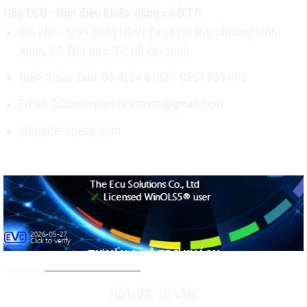
Hộp ECU - Hộp điều khiển động cơ Ô TÔ
Địa chỉ: 15/46 Song Hành Xa Lộ Hà Nội, phường Linh
Xuân, TP Thủ Đức, TP. Hồ Chí Minh
Điện thoại/Zalo: 03 4224 8182 / 0354 699 699
Email: ECUautopartsvietnam@gmail.com
Website: vnecu.com
TƯ VẤN & HỖ TRỢ KHÁCH
HOTLINE TƯ VẤN: